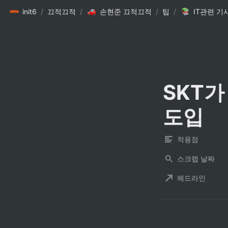
init6
/
끄적끄적
/
손현준 끄적끄적
/
팁
/
IT관련 기
SKT가
도입
적용점
스크랩 날짜
헤드라인