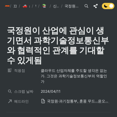
/
init6
끄적끄적
/
/
손현준 끄적끄적
/
팁
IT관련 기사
/
신문스크랩 요약
/
국정원이 산업에 관심이 생기면서 과학기술정보통신부와 협력적인 관계를 기대할 수 있게됨
국정원이 산업에 관심이 생
기면서 과학기술정보통신부
와 협력적인 관계를 기대할 
수 있게됨
적용점
클라우드 산업자체를 주도할 생각은 없는
가. 그것은 과학기술정보통신부의 역할인
가
스크랩 날짜
2024/04/11
국정원·과기정통부, 훈풍 무드…윤오준·강도현 쌍두마차에 쏠리는 눈
헤드라인