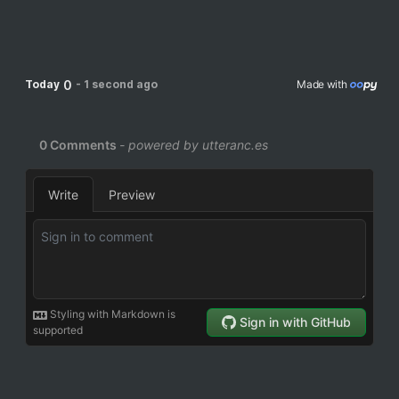
0
Today
-
1 second ago
Made with 