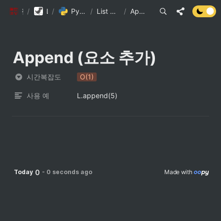
/
팔만코딩경
Library DB
/
Python 내장 자료구조의 시간복잡도
/
List Method 시간 복잡도
/
Append (요소 추가)
Append (요소 추가)
시간복잡도
O(1)
사용 예
L.append(5)
0
Today
-
0 seconds ago
Made with 