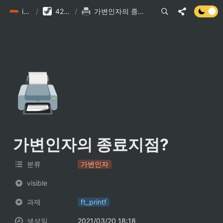
init6
/
42 DB
/
가변인자의 종료지점?
🖨️
가변인자의 종료지점?
분류
가변인자
visible
과제
ft_printf
생성일
2021/03/20 18:18