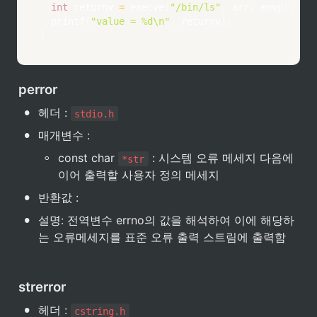
int
 returnv 
=
execve
(
"/bin/ls"
,
 arr
,
 envp
)
;
printf
(
"value = %d\n"
,
 returnv
)
;
}
perror
•
헤더 : 
stdio.h
•
매개변수 :
◦
const char 
 : 시스템 오류 메세지 다음에 
*str
이어 출력할 사용자 정의 메세지
•
반환값 : 
•
설명: 전역변수 errno의 값을 해석하여 이에 해당하
는 오류메세지를 표준 오류 출력 스트림에 출력함

strerror
•
헤더 : 
cstring.h