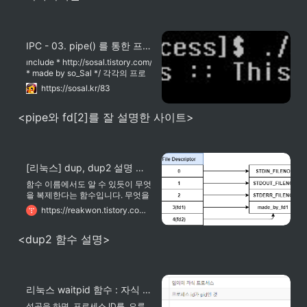
지요. 순서대로 파일 디스크립터
(fild descriptor)는 0, 1, 2입니다.
리다이렉션(Redirection)이라고 하
는 것은 이러한 서술자 중 하나 이
IPC - 03. pipe() 를 통한 프로세스 통신
상을 파일로 다시 지정하는 수단이
라고 볼 수 있는데요. 어떻게 리다
include * http://sosal.tistory.com/
이렉션을 사용할까요?
* made by so_Sal */ 각각의 프로
세스는 독립적인 메모리 영역을 가
https://sosal.kr/83
지고 있다. fork() 함수를 쓰더라도,
그 이전의 변수들이 복사되는 것일
<pipe와 fd[2]를 잘 설명한 사이트>
뿐, 부모 프로세스와 자식 프로세스
가 그 변수를 공유한다던가, 정보를
주고받는 행동은 방법이 없었다. 동
시에 2개의 프로그램을 실행시키는
데, 변수를 공유하려면 어떻게 해야
[리눅스] dup, dup2 설명 및 쉬운 사용법, 사용 예제(그림 포함)
할까?
함수 이름에서도 알 수 있듯이 무엇
을 복제한다는 함수입니다. 무엇을
복제할까요? 바로 파일 서술자(file
https://reakwon.tistory.com/104
descriptor)입니다. 함수 이름이 너
무 심플하네요. 이 함수들을 사용하
<dup2 함수 설명>
기 위해서는 를 꼭 include해야합
니다. dup dup는 fd로 전달받은 파
일 서술자를 복제하여 반환합니다.
dup가 돌려주는 파일 서술자는 가
장 낮은 서술자를 반환합니다. 성공
리눅스 waitpid 함수 : 자식 프로세스를 기다린다.
시 새 파일 서술자, 오류시 -1을 반
환합니다.
성공을 하면, 프로세스 ID를, 오류