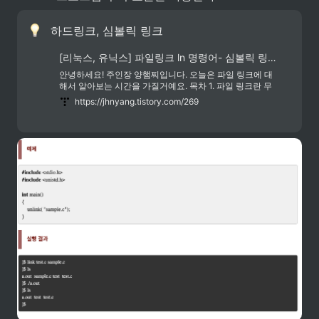
하드링크, 심볼릭 링크
[리눅스, 유닉스] 파일링크 ln 명령어- 심볼릭 링크(소프트링크)와 하드링크 원리, I-node 아이노드
안녕하세요! 주인장 양햄찌입니다. 오늘은 파일 링크에 대
해서 알아보는 시간을 가질거예요. 목차 1. 파일 링크란 무
엇인가? 2. 파일 링크 왜 쓰나? 필요한 상황으로 감잡기 3.
https://jhnyang.tistory.com/269
파일링크 원리 - 아이노드 4. 심벌릭링크랑 하드링크 차이
5. 파일링크 생성 명령어 ln! 6. ln명령어를 이용한 실습 7.소
프트링크와 하드링크 특징 정리 8. 기출문제 리눅스 유닉스
에는 파일 링크라는 개념이 있어요.