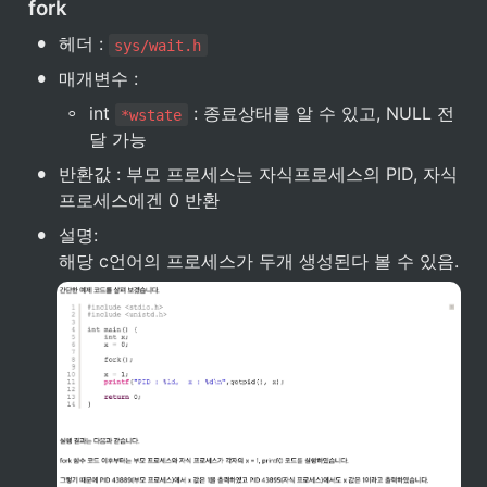
fork
•
헤더 : 
sys/wait.h
•
매개변수 : 
◦
int 
 : 종료상태를 알 수 있고, NULL 전
*wstate
달 가능
•
반환값 : 부모 프로세스는 자식프로세스의 PID, 자식 
프로세스에겐 0 반환
•
설명:

해당 c언어의 프로세스가 두개 생성된다 볼 수 있음.