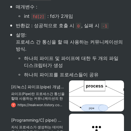
•
매개변수 :
◦
int 
 : fd가 2개임
fd[2]
•
반환값 : 성공적으로 호출 시 
, 실패 시 
0
-1
•
설명:

프로세스 간 통신을 할 때 사용하는 커뮤니케이션의 
방식.
◦
하나의 파이프 및 파이프에 대한 두 개의 파일 
디스크립터가 생성
◦
하나의 파이프를 프로세스들이 공유
[리눅스] 파이프(pipe) 개념과 예제
파이프(Pipe)란 프로세스간 통신을
할때 사용하는 커뮤니케이션의 한
방법입니다. 가장 오래된 UNIX 시
https://reakwon.tistory.com/80
스템의 IPC로 모든 유닉스 시스템
이 제공합니다. 하지만 두가지 정도
의 한계점이 있습니다. 첫번째 한계
[Programming/C] pipe() 함수
점으로 파이프는 기본적으로 반이
중 방식입니다. 물론 전이중 방식을
자식 프로세스가 생성하는 데이터