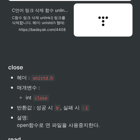
C언어 링크 삭제 함수 unlink()
C함수 링크 삭제 unlink() 링크를
삭제합니다. 헤더: unistd.h 형태:
int unlink( const char *path) 인
https://badayak.com/4408
수: char *path 삭제하려는 링크 이
름 반환: int 0 == 성공, -1 == 실패
예제 #include #include int
main()..
close
•
헤더 : 
unistd.h
•
매개변수 :
◦
int 
close
•
반환값 : 성공 시 
, 실패 시 
0
-1
•
설명:

open함수로 연 파일을 사용중지한다.
read