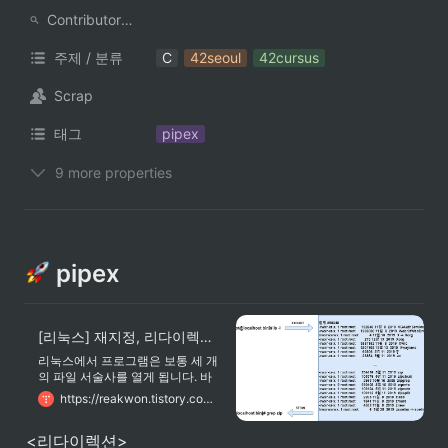
ContributorNotionAccount
주제 / 분류
C
42seoul
42cursus
Scrap
태그
pipex
9 more properties
 pipex
[리눅스] 재지정, 리다이렉션(redirection: >, <)과 파이프(|) 개념과 쉬운 설명
리눅스에서 프로그램은 보통 세 개
의 파일 서술사를 열게 됩니다. 바
로 표준 입력(standard input,
https://reakwon.tistory.com/115
STDIN), 표준 출력(standard
output, STDOUT), 그리고 표준 에
<리다이렉션>
러(standard error, STDERR) 가 되