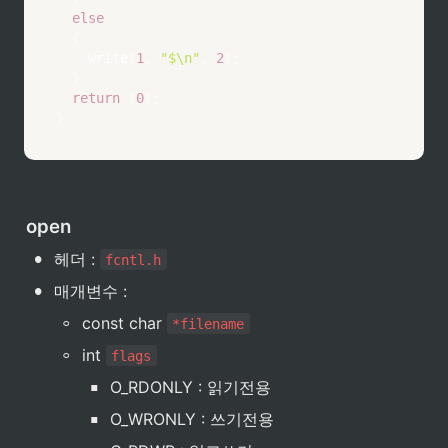
else
{
write
(
1
,
"$\n"
,
2
)
;
}
return
(
0
)
;
}
open
•
헤더 : 
fcntl.h
•
매개변수 :
◦
const char 
*filename
◦
int 
flags
▪
O_RDONLY : 읽기전용
▪
O_WRONLY : 쓰기전용