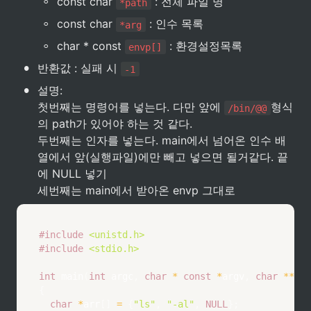
◦
const char 
 : 전체 파일 명
*path
◦
const char 
 : 인수 목록
*arg
◦
char * const 
 : 환경설정목록
envp[]
•
반환값 : 실패 시 
-1
•
설명:

첫번째는 명령어를 넣는다. 다만 앞에 
형식
/bin/@@
의 path가 있어야 하는 것 같다.

두번째는 인자를 넣는다. main에서 넘어온 인수 배
열에서 앞(실행파일)에만 빼고 넣으면 될거같다. 끝
에 NULL 넣기

세번째는 main에서 받아온 envp 그대로
#
include
<unistd.h>
#
include
<stdio.h>
int
main
(
int
 argc
,
char
*
const
*
argv
,
char
*
*
env
{
char
*
arr
[
]
=
{
"ls"
,
"-al"
,
NULL
}
;