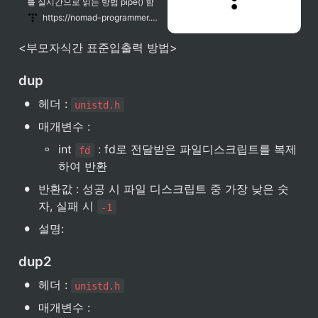
지원하는 시스템이 있긴 하나, 최대
를 실시간으로 읽는 방법 pipe() 함
의 이식성을 위해서는 파이프는 반
수는 데이터 스트림 두 개를 연다.
https://nomad-programmer.tistory.com/110
이중 방식이라는 생각을 해야합니
자식 프로세스가 부모 프로세스에
다. 이것은 FIFO라는 명명된 파이
데이터를 보내야 하므로, 자식 프로
<부모자식간 표준입출력 방법>
프로 극복할 수 있습니다.
세스의 표준 출력과 부모 프로세스
의 표준 입력에 연결된 파이프가 필
요하다. 파이프는 pipe() 함수로 생
dup 
성한다. 이 함수는 연결된 두 스트
림을 만들어 테이블에 추가한다. 한
•
헤더 : 
쪽 스트림에 쓴 데이터는 다른 쪽
unistd.h
스트림에서 바로 읽을 수 있다.
•
매개변수 :
◦
int 
 : fd로 전달받은 파일디스크립트를 복제
fd
하여 반환
•
반환값 : 성공 시 파일 디스크립트 중 가장 낮은 숫
자, 실패 시 
-1
•
설명:
dup2
•
헤더 : 
unistd.h
•
매개변수 :