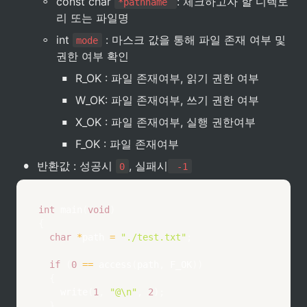
◦
const char 
: 체크하고자 할 디렉토
*pathname 
리 또는 파일명
◦
int 
 : 마스크 값을 통해 파일 존재 여부 및 
mode
권한 여부 확인
▪
R_OK : 파일 존재여부, 읽기 권한 여부
▪
W_OK: 파일 존재여부, 쓰기 권한 여부
▪
X_OK : 파일 존재여부, 실행 권한여부
▪
F_OK : 파일 존재여부
•
반환값 : 성공시 
, 실패시
0
 -1
int
main
(
void
)
{
char
*
path 
=
"./test.txt"
;
if
(
0
==
access
(
path
,
 F_OK
)
)
{
write
(
1
,
"@\n"
,
2
)
;
}