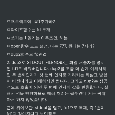
reference count for both the read
end and the write end.
ㅁ프로젝트에 libft추가하기
ㅁ파이프함수는 fd 두개
ㅁ쓰기는 1 읽기는 0 무조건, 해봄
ㅁopen함수 모드 설정. 나는 777, 원래는 7자리?
ㅁdup2함수로 fd연결
2. dup2로 STDOUT_FILENO라는 파일 서술자를 명시
된 fd1로 바꿔버립니다. dup2를 조금 더 쉽게 이해하려
면 두 번째인자가 첫 번째 인자로 가리키는 화살표 방향
이 바뀐다라고 이해하시면 됩니다. 그리고 dup2는 성공
적으로 호출이 되면 두 번째 인자의 값을 반환합니다. 실
패시 -1을 반환하므로 에러 처리는 필수인데 저는 귀찮
아서 하지 않았습니다.
근데 위에보단, stdout을 닫고, fd1으로 복제, 즉 1번이 
fd1과 같아진다고 보면될듯