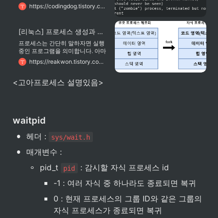
부모 프로세스가 자식 프로세스가
https://codingdog.tistory.com/entry/%EB%A6%AC%EB%88%85%EC%8A%A4-wait-%ED%95%A8%EC%88%98-%EC%9E%90%EC%8B%9D-%ED%94%84%EB%A1%9C%EC%84%B8%EC%8A%A4%EA%B0%80-%EC%A2%85%EB%A3%8C%EB%90%A0-%EB%95%8C-%EA%B9%8C%EC%A7%80-%EA%B8%B0%EB%8B%A4%EB%A6%B0%EB%8B%A4
종료가 될 때 까지 대기를 하게 할
수 없을까요? 그럴 때 wait 함수를
쓰시면 됩니다. 성공 시에, 종료된
[리눅스] 프로세스 생성과 특징, 종료 (fork, wait), 예제 코드
자식의 pid를, 실패하면 -1을 반환
합니다. 물론 stat에 NULL값을 넣
프로세스는 간단히 말하자면 실행
어도 되는데요. 이 때에는, 전달된
중인 프로그램을 의미합니다. 아마
매개변수에 상태값을 저장하지 않
여러분들은 컴퓨터를 하면서 아주
https://reakwon.tistory.com/45
습니다. man ps를 쳐 봅시다.
빈번하게 듣는 용어이기도 합니다.
실행 중인 프로그램이라?? 컴퓨터
<고아프로세스 설명있음>
에서 말하는 실행 중인 프로그램이
라는 건 저장공간에 있는 실행 파일
이 메모리를 할당받아 명령어를 수
행한다는 것을 의미합니다. 우리가
예를 들어 한글이라는 프로그램을
waitpid
설치했다고 가정합시다. 아직은 더
블클릭으로 프로그램을 실행하지
•
헤더 : 
않았으므로 프로세스가 아닙니다.
sys/wait.h
•
매개변수 :
◦
pid_t 
 : 감시할 자식 프로세스 id
pid
▪
-1 : 여러 자식 중 하나라도 종료되면 복귀
▪
0 : 현재 프로세스의 그룹 ID와 같은 그룹의 
자식 프로세스가 종료되면 복귀