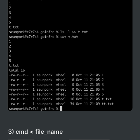
3) cmd < file_name