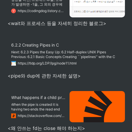
가 발생하면 -1을, 그 외의 경우에
는 0을 리턴합니다. 그런데, 이 함
https://codingdog.tistory.com/entry/%EB%A6%AC%EB%88%85%EC%8A%A4-waitpid-%ED%95%A8%EC%88%98-%EC%9E%90%EC%8B%9D-%ED%94%84%EB%A1%9C%EC%84%B8%EC%8A%A4%EB%A5%BC-%EA%B8%B0%EB%8B%A4%EB%A6%B0%EB%8B%A4?category=1058611
수가 wait와 다른 점은, 특정한 자
식 프로세스를 기다리게 할 수 있다
<wait와 프로세스 등을 자세히 정리한 블로그>
는 것입니다. 일단 위의 두 옵션만
아셔도 무난할 듯 싶어요. 프로세스
그룹은, 추후에 다시 설명해 드리도
록 하겠습니다. 3번째 인자의 옵션
이 중요한데요. WNOHANG,
6.2.2 Creating Pipes in C
WCONTINUED, WUNTRACED 등
이 있어요.
Next: 6.2.3 Pipes the Easy Up: 6.2 Half-duplex UNIX Pipes
Previous: 6.2.1 Basic Concepts Creating ``pipelines'' with the C
programming language can be a bit more involved than our simple
https://tldp.org/LDP/lpg/node11.html
shell example. To create a simple pipe with C, we make use of the
pipe() system call.
<pipe와 dup에 관한 자세한 설명>
What happens if a child process won't close the pipe from writing, while reading?
When the pipe is created it is
having two ends the read end
and write end. These are entries
https://stackoverflow.com/questions/11599462/what-happens-if-a-child-process-wont-close-the-pipe-from-writing-while-reading
in the User File descriptor table.
Similarly there will be two entries
<왜 안쓰는 fd는 close 해야 하는지>
in the File table with 1 as