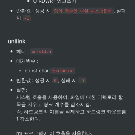
▪
O_RDWR : 읽고쓰기
•
반환값 : 성공 시 
, 실패 
양의 정수인 파일 디스크립터
시 
-1
unllink
•
헤더 : 
unistd.h
•
매개변수 :
◦
const char 
*pathname
•
반환값 : 성공 시 
, 실패 시 
0
-1
•
설명:

시스템 호출을 사용하여, 파일에 대한 디렉토리 항
목을 지우고 링크 개수를 감소시킴.

즉, 하드링크의 이름을 삭제하고 하드링크 카운트를 
1 감소한다.

rm 프로그램이 이 호출을 사용한다.