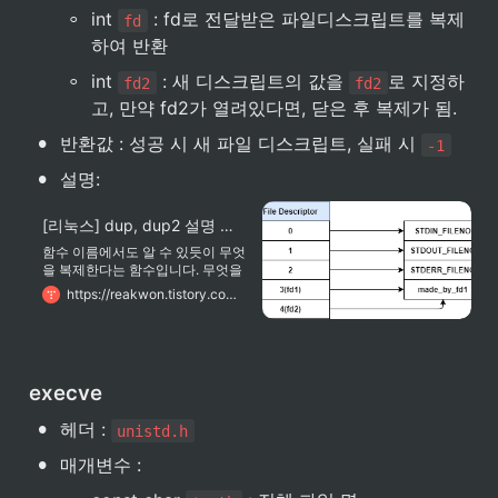
◦
int 
 : fd로 전달받은 파일디스크립트를 복제
fd
하여 반환
◦
int 
 : 새 디스크립트의 값을 
로 지정하
fd2
fd2
고, 만약 fd2가 열려있다면, 닫은 후 복제가 됨.
•
반환값 : 성공 시 새 파일 디스크립트, 실패 시 
-1
•
설명:
[리눅스] dup, dup2 설명 및 쉬운 사용법, 사용 예제(그림 포함)
함수 이름에서도 알 수 있듯이 무엇
을 복제한다는 함수입니다. 무엇을
복제할까요? 바로 파일 서술자(file
https://reakwon.tistory.com/104
descriptor)입니다. 함수 이름이 너
무 심플하네요. 이 함수들을 사용하
기 위해서는 를 꼭 include해야합
니다. dup dup는 fd로 전달받은 파
일 서술자를 복제하여 반환합니다.
execve
dup가 돌려주는 파일 서술자는 가
장 낮은 서술자를 반환합니다. 성공
•
헤더 : 
시 새 파일 서술자, 오류시 -1을 반
unistd.h
환합니다.
•
매개변수 :