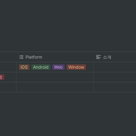
Platform
소개
iOS
Android
Web
Window
료