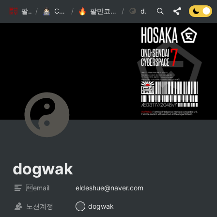
팔만코딩경
/
Contributors!
/
팔만코딩경 컨트리뷰터
/
dogwak
dogwak
email
eldeshue@naver.com
노션계정
dogwak