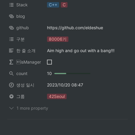
Stack
C++
C
blog
github
https://github.com/eldeshue
구분
80006기
한 줄 소개
Aim high and go out with a bang!!!
isManager
count
10
생성 일시
2023/10/20 08:47
그룹
42Seoul
1 more property