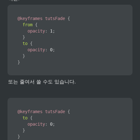
@keyframes
 tutsFade
{
from
{
opacity
:
 1
;
}
to
{
opacity
:
 0
;
}
}
또는 줄여서 쓸 수도 있습니다.
@keyframes
 tutsFade
{
to
{
opacity
:
 0
;
}
}