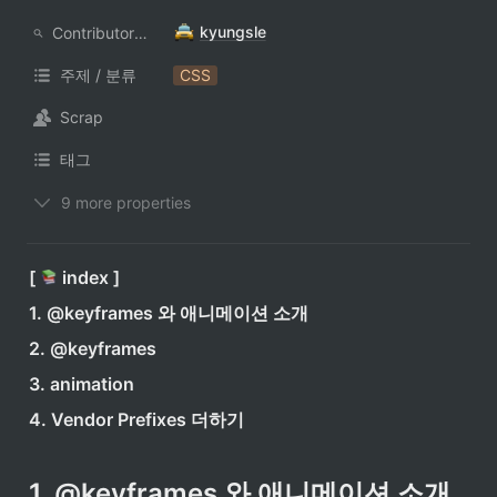
kyungsle
ContributorNotionAccount
주제 / 분류
CSS
Scrap
태그
9 more properties
[ 
 index ]
1. @keyframes 와 애니메이션 소개
2. @keyframes
3. animation
4. Vendor Prefixes 더하기
1. @keyframes 와 애니메이션 소개