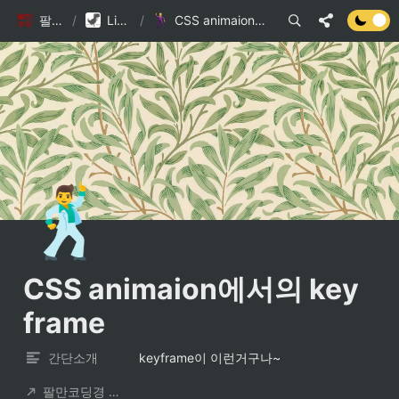
팔만코딩경
/
Library DB
/
CSS animaion에서의 key frame
🕺
CSS animaion에서의 key 
frame
간단소개
keyframe이 이런거구나~
팔만코딩경 컨트리뷰터