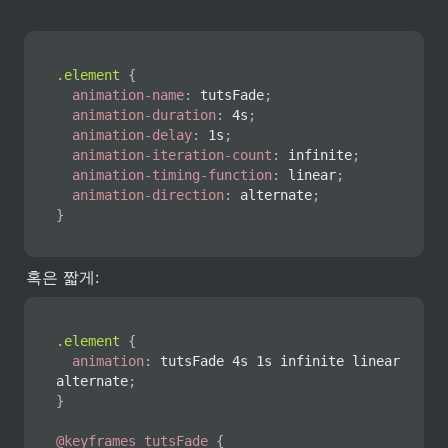
.element
{
animation-name
:
 tutsFade
;
animation-duration
:
 4s
;
animation-delay
:
 1s
;
animation-iteration-count
:
 infinite
;
animation-timing-function
:
 linear
;
animation-direction
:
 alternate
;
}
혹은 짧게:
.element
{
animation
:
 tutsFade 4s 1s infinite linear 
alternate
;
}
@keyframes
 tutsFade
{