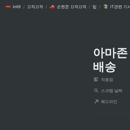
init6
/
끄적끄적
/
손현준 끄적끄적
/
팁
/
IT관련 기
아마존 
배송
적용점
스크랩 날짜
헤드라인