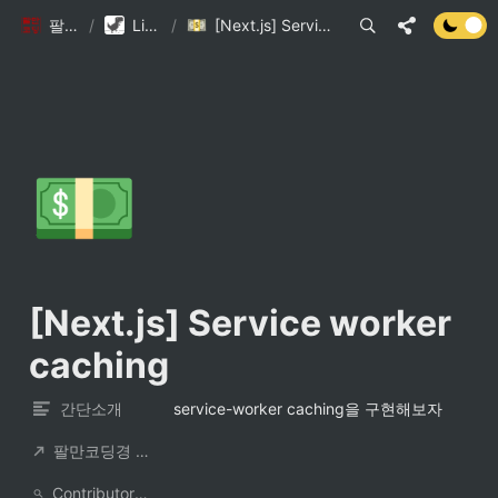
팔만코딩경
/
Library DB
/
[Next.js] Service worker caching
💵
[Next.js] Service worker 
caching
간단소개
service-worker caching을 구현해보자
팔만코딩경 컨트리뷰터
ContributorNotionAccount