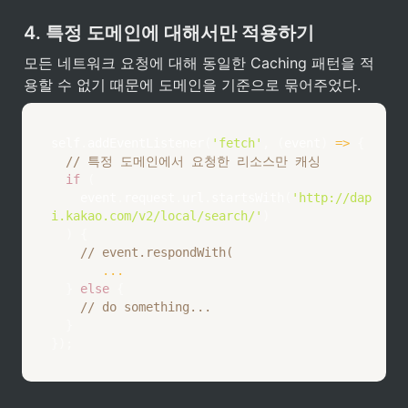
4. 특정 도메인에 대해서만 적용하기
모든 네트워크 요청에 대해 동일한 Caching 패턴을 적
용할 수 없기 때문에 도메인을 기준으로 묶어주었다. 
self
.
addEventListener
(
'fetch'
,
(
event
)
=>
{
// 특정 도메인에서 요청한 리소스만 캐싱
if
(
    event
.
request
.
url
.
startsWith
(
'http://dap
i.kakao.com/v2/local/search/'
)
)
{
// event.respondWith(
...
}
else
{
// do something...
}
}
)
;