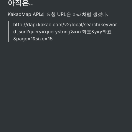
아직은..
KakaoMap API의 요청 URL은 아래처럼 생겼다.
http://dapi.kakao.com/v2/local/search/keywor
d.json?query=’querystring’&x=x좌표&y=y좌표
&page=1&size=15
그래서
 동일한 좌표에서 검색하는게 아니라면 같은 내용
을 검색하더라도 Caching된 데이터를 가져오지 못한다. 
추후 업데이트를 통해 반경 1km내의 Caching된 데이터
가 있으면 해당 데이터에 대한 response를 return하는 
로직을 추가하려고 한다.
Reference
Service worker caching and HTTP caching
The pros and cons of using