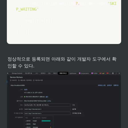
      registration
.
waiting
?.
postMessage
(
'SKI
P_WAITING'
)
;
}
;
registInit
(
)
;
}
}
,
[
]
)
;
정상적으로 등록되면 아래와 같이 개발자 도구에서 확
인할 수 있다.