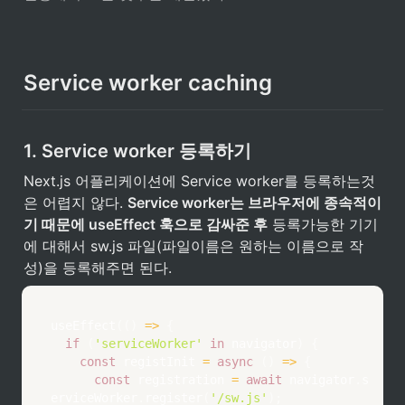
Service worker caching
1. Service worker 등록하기
Next.js 어플리케이션에 Service worker를 등록하는것
은 어렵지 않다. 
Service worker는 브라우저에 종속적이
기 때문에 useEffect 훅으로 감싸준 후
 등록가능한 기기
에 대해서 sw.js 파일(파일이름은 원하는 이름으로 작
성)을 등록해주면 된다.
useEffect
(
(
)
=>
{
if
(
'serviceWorker'
in
 navigator
)
{
const
registInit
=
async
(
)
=>
{
const
 registration 
=
await
 navigator
.
s
erviceWorker
.
register
(
'/sw.js'
)
;