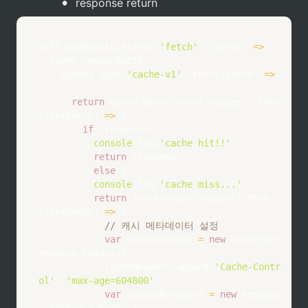
•
response return
self
.
addEventListener
(
'fetch'
,
(
event
)
=>
{
  event
.
respondWith
(
    caches
.
open
(
'cache-v1'
)
.
then
(
(
cache
)
=>
{
return
 cache
.
match
(
event
.
request
)
.
then
(
(
response
)
=>
{
if
(
response
)
{
console
.
log
(
'cache hit!!'
)
;
return
 response
;
}
else
{
console
.
log
(
'cache miss...'
)
;
return
fetch
(
event
.
request
)
.
then
(
(
response
)
=>
{
// 캐시 메타데이터 설정
var
 cacheHeaders 
=
new
Headers
(
r
esponse
.
headers
)
;
            cacheHeaders
.
append
(
'Cache-Contr
ol'
,
'max-age=604800'
)
;
var
 cachedResponse 
=
new
Respons
e
(
response
.
body
,
{