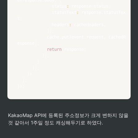
              status
:
 response
.
status
,
              statusText
:
 response
.
statusTex
t
,
              headers
:
 cacheHeaders
,
}
)
;
            cache
.
put
(
event
.
request
,
 cachedR
esponse
)
;
return
 response
;
}
)
;
}
}
)
;
}
)
)
;
}
)
;
KakaoMap API에 등록된 주소정보가 크게 변하지 않을 
것 같아서 1주일 정도 캐싱해두기로 하였다. 