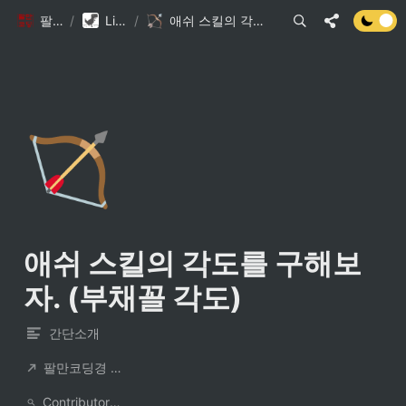
팔만코딩경
/
Library DB
/
애쉬 스킬의 각도를 구해보자. (부채꼴 각도)
🏹
애쉬 스킬의 각도를 구해보
자. (부채꼴 각도)
간단소개
팔만코딩경 컨트리뷰터
ContributorNotionAccount