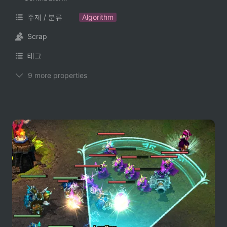
주제 / 분류
Algorithm
Scrap
태그
9 more properties