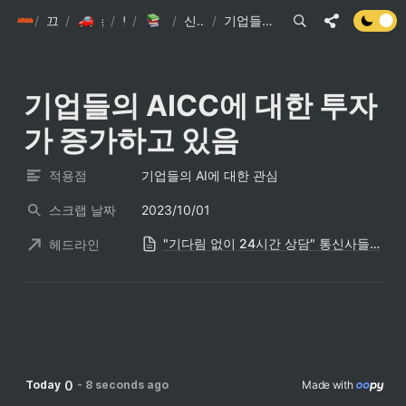
/
init6
끄적끄적
/
/
손현준 끄적끄적
/
팁
IT관련 기사
/
신문스크랩 요약
/
기업들의 AICC에 대한 투자가 증가하고 있음
기업들의 AICC에 대한 투자
가 증가하고 있음
적용점
기업들의 AI에 대한 관심
스크랩 날짜
2023/10/01
"기다림 없이 24시간 상담" 통신사들이 'AI 콜센터'에 공 들이는 까닭은
헤드라인
0
Today
-
8 seconds ago
Made with 