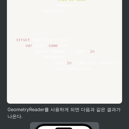
.
padding
(
)
RightView
(
)
}
}
}
struct
RightView
:
View
{
var
 body
:
some
View
{
GeometryReader
{
 reader 
in
Rectangle
(
)
.
path
(
in
:
CGRect
(
x
:
 reader
.
size
.
w
.
fill
(
Color
.
blue
)
}
}
}
GeometryReader를 사용하게 되면 다음과 같은 결과가 
나온다. 