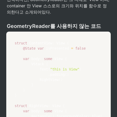
container 안 View 스스로의 크기와 위치를 함수로 정
의한다고 소개되어있다.
GeometryReader를 사용하지 않는 코드
struct
ContentView
:
View
{
@State
var
 isPresented 
=
false
var
 body
:
some
View
{
VStack
{
Text
(
"this is View"
)
.
padding
(
)
RightView
(
)
}
}
}
struct
RightView
:
View
{
var
 body
:
some
View
{
Rectangle
(
)
.
foregroundColor
(
.
blue
)