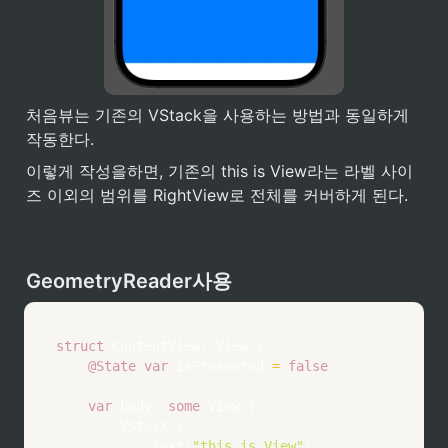
처음뷰는 기존의 VStack을 사용하는 방법과 동일하게 
작동한다. 
이렇게 작성을하면, 기존의 this is View라는 라벨 사이
즈 이외의 범위를 RightView로 전체를 커버하게 된다. 
GeometryReader사용
struct
ContentView
:
View
{
@State
var
 isPresented 
=
false
var
 body
:
some
View
{
VStack
{
Text
(
"this is View"
)