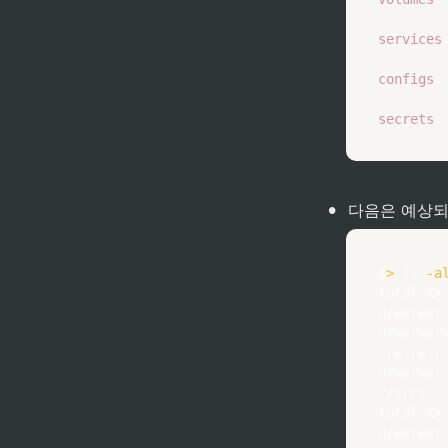
services
configs
:
secrets
:
•
다음은 예상되
$
>
ls
-a
total XX

drwxrwxr
drwxrwxr
-rw-rw-r
drwxrwxr
./srcs:

total XX

drwxrwxr