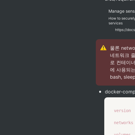
Manage sensi
How to securely
services
물론 netwo
네트워크 줄은
로 컨테이너
에 사용되는 
bash, sleep
•
docker-comp
version
:
networks
volumes
: