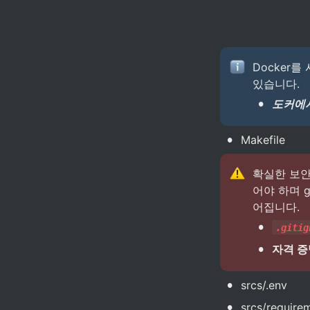
Docker를
있습니다.
•
도커에서
•
Makefile
확실한 보안상
어야 하며 
어집니다.
•
.gitig
•
자격 증명
•
srcs/.env
•
srcs/requirem