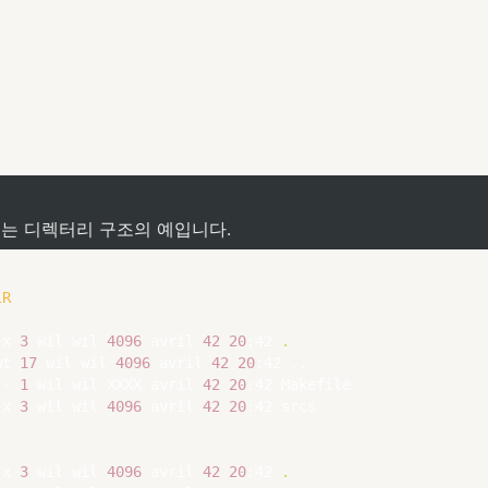
:
는 디렉터리 구조의 예입니다.
lR
-x 
3
 wil wil 
4096
 avril 
42
20
:42 
.
wt 
17
 wil wil 
4096
 avril 
42
20
:42 
..
-- 
1
 wil wil XXXX avril 
42
20
:42 Makefile

-x 
3
 wil wil 
4096
 avril 
42
20
:42 srcs

-x 
3
 wil wil 
4096
 avril 
42
20
:42 
.