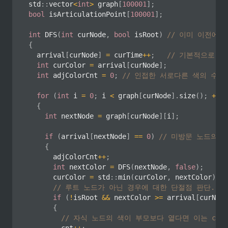
std
::
vector
<
int
>
 graph
[
100001
]
;
bool
 isArticulationPoint
[
100001
]
;
int
DFS
(
int
 curNode
,
bool
 isRoot
)
// 이미 이전에 
{
	arrival
[
curNode
]
=
 curTime
++
;
// 기본적으로 d
int
 curColor 
=
 arrival
[
curNode
]
;
int
 adjColorCnt 
=
0
;
// 인접한 서로다른 색의 수가
for
(
int
 i 
=
0
;
 i 
<
 graph
[
curNode
]
.
size
(
)
;
++
i
)
{
int
 nextNode 
=
 graph
[
curNode
]
[
i
]
;
if
(
arrival
[
nextNode
]
==
0
)
// 미방문 노드의 
{
			adjColorCnt
++
;
int
 nextColor 
=
DFS
(
nextNode
,
false
)
;
			curColor 
=
 std
::
min
(
curColor
,
 nextColor
)
;
// 루트 노드가 아닌 경우에 대한 단절점 판단.
if
(
!
isRoot 
&&
 nextColor 
>=
 arrival
[
curNode
{
// 자식 노드의 색이 부모보다 옅다면 이는 cyc