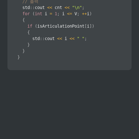
// 출력
	std
::
cout 
<<
 cnt 
<<
"\n"
;
for
(
int
 i 
=
1
;
 i 
<=
 V
;
++
i
)
{
if
(
isArticulationPoint
[
i
]
)
{
			std
::
cout 
<<
 i 
<<
" "
;
}
}
}