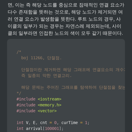
면, 이는 즉 해당 노드를 중심으로 잠재적인 연결 요소가 
다수 존재함을 뜻하는 것으로, 해당 노드가 제거되면 여
러 연결 요소가 발생함을 뜻한다. 루트 노드의 경우, 사
이클의 일부가 되는 경우는 자연스레 제외되는데, 사이
클의 일부라면 인접한 노드의 색이 모두 같기 때문이다.
/*

	boj 11266, 단절점.

	단절점이란 제거하면 해당 그래프에 연결요소의 개수가 증가하는 점.

	즉 일종의 약한 연결고리.

	해당 문제는 주어진 그래프를 탐색하여 단절점을 찾는 문제임.

*/
#
include
<iostream>
#
include
<memory.h>
#
include
<vector>
int
 V
,
 E
,
 cnt 
=
0
,
 curTime 
=
1
;
int
 arrival
[
100001
]
;