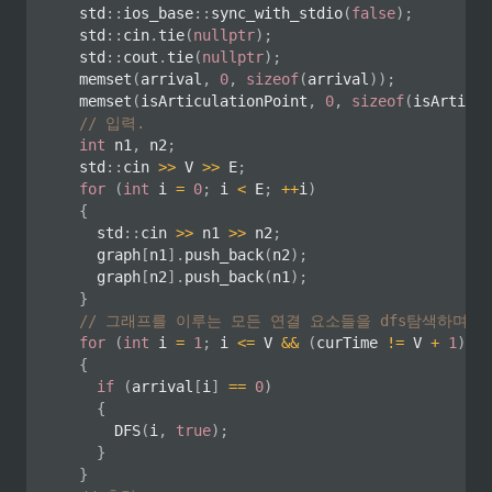
	std
::
ios_base
::
sync_with_stdio
(
false
)
;
	std
::
cin
.
tie
(
nullptr
)
;
	std
::
cout
.
tie
(
nullptr
)
;
memset
(
arrival
,
0
,
sizeof
(
arrival
)
)
;
memset
(
isArticulationPoint
,
0
,
sizeof
(
isArticul
// 입력.
int
 n1
,
 n2
;
	std
::
cin 
>>
 V 
>>
 E
;
for
(
int
 i 
=
0
;
 i 
<
 E
;
++
i
)
{
		std
::
cin 
>>
 n1 
>>
 n2
;
		graph
[
n1
]
.
push_back
(
n2
)
;
		graph
[
n2
]
.
push_back
(
n1
)
;
}
// 그래프를 이루는 모든 연결 요소들을 dfs탐색하며 
for
(
int
 i 
=
1
;
 i 
<=
 V 
&&
(
curTime 
!=
 V 
+
1
)
;
+
{
if
(
arrival
[
i
]
==
0
)
{
DFS
(
i
,
true
)
;
}
}