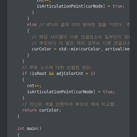
				cnt
++
;
				isArticulationPoint
[
curNode
]
=
true
;
}
}
else
// dfs의 결과 이미 탐색한 점을 거친다. 즉 c
{
// 해당 사이클이 다른 연결요소의 일부인지 판단함
// 부모보다 더 옅은 색의 경우는 다른 연결요소의
			curColor 
=
 std
::
min
(
curColor
,
 arrival
[
nextN
}
}
// 루트 노드에 대한 단절점 판단.
if
(
isRoot 
&&
 adjColorCnt 
>
1
)
{
		cnt
++
;
		isArticulationPoint
[
curNode
]
=
true
;
}
// 자신의 색을 반환하여 부모의 색과 비교함.
return
 curColor
;
}
int
main
(
)
{