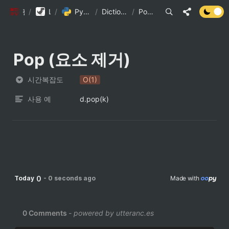
/
팔만코딩경
Library DB
/
Python 내장 자료구조의 시간복잡도
/
Dictionary 자료형과 메서드의 시간 복잡도 (1)
/
Pop (요소 제거)
Pop (요소 제거)
시간복잡도
O(1)
사용 예
d.pop(k)
0
Today
-
0 seconds ago
Made with 