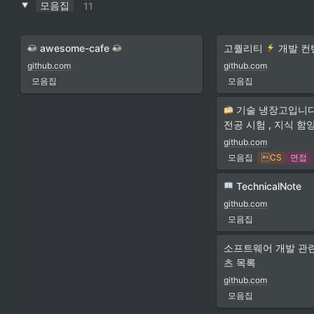
모음집
11
 awesome-cafe 
고퀄리티 
 개발 컨
github.com
github.com
모음집
모음집
 기술 냉장고입니다
전공 시험 , 지식 함
github.com
모음집
CS
면접
 TechnicalNote
github.com
모음집
소프트웨어 개발 관련
츠 목록
github.com
모음집