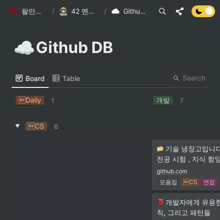
팔만코딩경
/
42 멘토특강
/
Github DB
☁️
Github DB
Search
Board
Table
Daily
개발
1
7
CS
6
 기술 냉장고입니다
전공 시험 , 지식 함
github.com
모음집
CS
면접
개발자에게 유용한 
칙, 그리고 패턴들