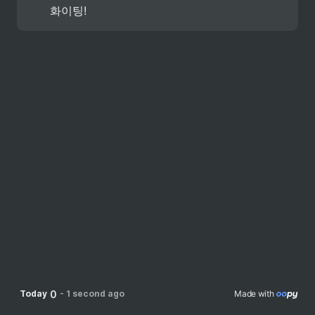
화이팅!
0
Today
-
1 second ago
Made with 