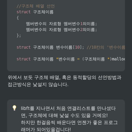
//구조체 배열 선언
struct
{
    멤버변수의 자료형 멤버변수
1
의이름
;
    멤버변수의 자료형 멤버변수
2
의이름
;
}
;
struct
 구조체이름 변수이름
[
10
]
;
//10칸의 '변수이름'
struct
 구조체이름 
*
변수이름 
=
(
구조체이름 
*
)
malloc
(
위에서 보듯 구조체 배열, 혹은 동적할당의 선언방법과 
접근방식은 낯설지 않습니다.
libft를 지나면서 처음 연결리스트를 만나셨다
면, 구조체에 대해 낯설 수도 있을 거에요! 

하지만 한걸음씩 배운다면 언젠가 좋은 프로그
래머가 되어있을겁니다! 
