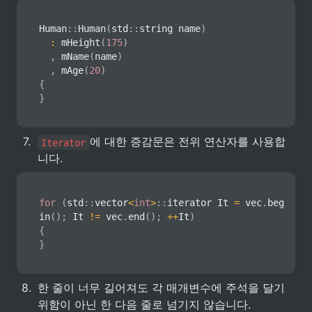
Human
::
Human
(
std
::
string name
)
:
mHeight
(
175
)
,
mName
(
name
)
,
mAge
(
20
)
{
}
7
.
에 대한 증감문은 전위 연산자를 사용합
Iterator
니다.
for
(
std
::
vector
<
int
>
::
iterator It 
=
 vec
.
beg
in
(
)
;
 It 
!=
 vec
.
end
(
)
;
++
It
)
{
}
8
.
한 줄이 너무 길어져도 각 매개변수에 주석을 달기 
위함이 아닌 한 다음 줄로 넘기지 않습니다.