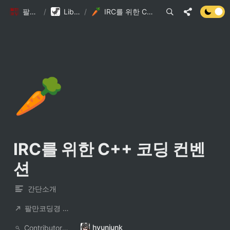
팔만코딩경
/
Library DB
/
IRC를 위한 C++ 코딩 컨벤션
🥕
IRC를 위한 C++ 코딩 컨벤
션
간단소개
팔만코딩경 컨트리뷰터
hyunjunk
ContributorNotionAccount