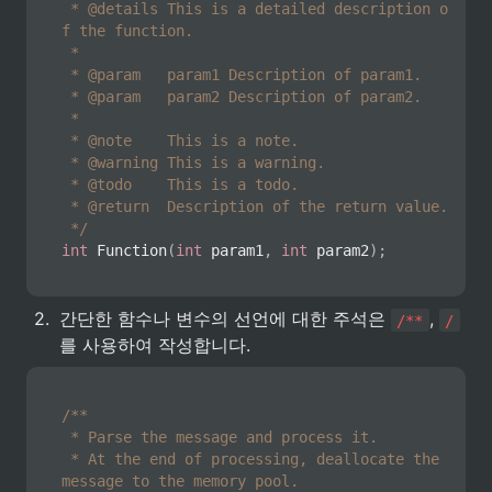
 * @details This is a detailed description o
f the function.

 *

 * @param   param1 Description of param1.

 * @param   param2 Description of param2.

 *

 * @note    This is a note.

 * @warning This is a warning.

 * @todo    This is a todo.

 * @return  Description of the return value.

 */
int
Function
(
int
 param1
,
int
 param2
)
;
2
.
간단한 함수나 변수의 선언에 대한 주석은 
, 
/**
/
를 사용하여 작성합니다.
/**

 * Parse the message and process it.

 * At the end of processing, deallocate the 
message to the memory pool.
