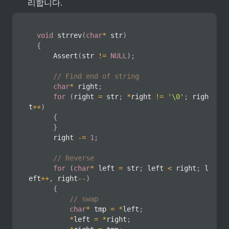
리합니다.
void
strrev
(
char
*
 str
)
{
Assert
(
str 
!=
NULL
)
;
// Find end of string
char
*
 right
;
for
(
right 
=
 str
;
*
right 
!=
'\0'
;
 righ
t
++
)
{
}
      right 
-=
1
;
// Reverse
for
(
char
*
 left 
=
 str
;
 left 
<
 right
;
 l
eft
++
,
 right
--
)
{
// swap
char
*
 tmp 
=
*
left
;
*
left 
=
*
right
;