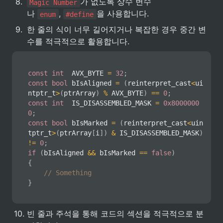
8
.
가 없도록 상수 변수
Magic Number
나 
, 
을 사용합니다.
enum
#define
9
.
한 줄의 식이 너무 길어지거나 복잡한 경우 중간 변
수를 적극적으로 활용합니다.
const
int
  AVX_BYTE 
=
32
;
const
bool
 bIsAligned 
=
(
reinterpret_cast
<
ui
ntptr_t
>
(
ptrArray
)
%
 AVX_BYTE
)
==
0
;
const
int
  IS_DISASSEMBLED_MASK 
=
0x8000000
0
;
const
bool
 bIsMarked 
=
(
reinterpret_cast
<
uin
tptr_t
>
(
ptrArray
[
i
]
)
&
 IS_DISASSEMBLED_MASK
)
!=
0
;
if
(
bIsAligned 
&&
 bIsMarked 
==
false
)
{
// Something
}
10
.
빈 줄과 주석을 통해 코드의 섹션을 적극적으로 분