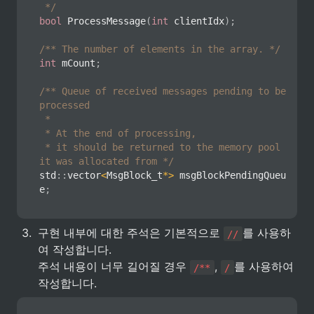
 */
bool
ProcessMessage
(
int
 clientIdx
)
;
/** The number of elements in the array. */
int
 mCount
;
/** Queue of received messages pending to be 
processed

 *

 * At the end of processing,

 * it should be returned to the memory pool 
it was allocated from */
std
::
vector
<
MsgBlock_t
*
>
 msgBlockPendingQueu
e
;
3
.
구현 내부에 대한 주석은 기본적으로 
를 사용하
//
여 작성합니다.

주석 내용이 너무 길어질 경우 
, 
를 사용하여 
/**
/
작성합니다.