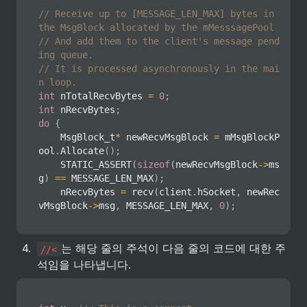
// Receive up to [MESSAGE_LEN_MAX] bytes in 
the MsgBlock allocated by the mMesssagePool
// And add them to the client's message pend
ing queue.
// It is processed asynchronously in the mai
n loop.
int
 nTotalRecvBytes 
=
0
;
int
 nRecvBytes
;
do
{
    MsgBlock_t
*
 newRecvMsgBlock 
=
 mMsgBlockP
ool
.
Allocate
(
)
;
STATIC_ASSERT
(
sizeof
(
newRecvMsgBlock
->
ms
g
)
==
 MESSAGE_LEN_MAX
)
;
    nRecvBytes 
=
recv
(
client
.
hSocket
,
 newRec
vMsgBlock
->
msg
,
 MESSAGE_LEN_MAX
,
0
)
;
4
.
는 해당 줄의 주석이 다음 줄의 코드에 대한 주
//<
석임을 나타냅니다.