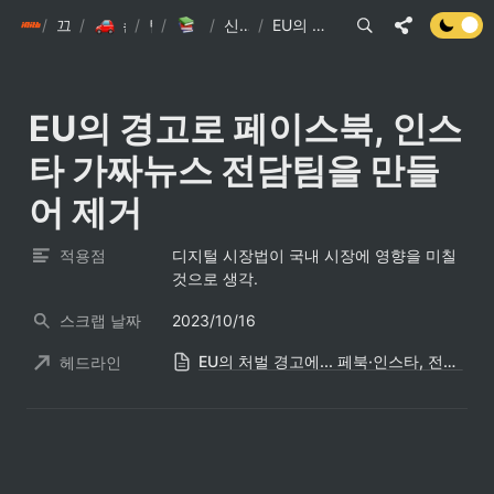
/
init6
끄적끄적
/
/
손현준 끄적끄적
/
팁
IT관련 기사
/
신문스크랩 요약
/
EU의 경고로 페이스북, 인스타 가짜뉴스 전담팀을 만들어 제거
EU의 경고로 페이스북, 인스
타 가짜뉴스 전담팀을 만들
어 제거
적용점
디지털 시장법이 국내 시장에 영향을 미칠 
것으로 생각.
스크랩 날짜
2023/10/16
EU의 처벌 경고에... 페북·인스타, 전쟁 가짜뉴스 80만건 삭제
헤드라인