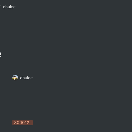
/
chulee
e
chulee
80001기