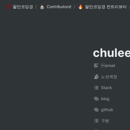
팔만코딩경
/
Contributors!
/
팔만코딩경 컨트리뷰터
chule
email
노션계정
Stack
blog
github
구분