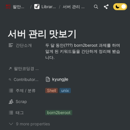
팔만코딩경
/
Library DB
/
서버 관리 맛보기
서버 관리 맛보기
간단소개
두 달 동안(???) born2beroot 과제를 하며 
알게 된 키워드들을 간단하게 정리해 봤습
니다. 
팔만코딩경 컨트리뷰터
kyungjle
ContributorNotionAccount
주제 / 분류
Shell
unix
Scrap
태그
born2beroot
9 more properties