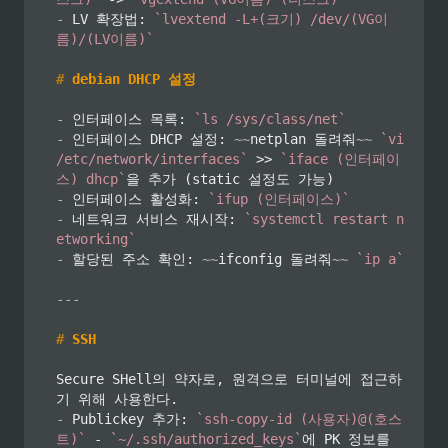
-
 LV 확장법: 
`lvextend -L+(크기) /dev/(VG이
름)/(LV이름)`
#
 debian DHCP 설정
-
 인터페이스 목록: 
`ls /sys/class/net`
-
 인터페이스 DHCP 설정: 
~~
netplan 돌려줘
~~
`vi 
/etc/network/interfaces`
 >> 
`iface (인터페이
스) dhcp`
-
 인터페이스 활성화: 
`ifup (인터페이스)`
-
 네트워크 서비스 재시작: 
`systemctl restart n
etworking`
-
 할당된 주소 확인: 
~~
ifconfig 돌려줘
~~
`ip a`
---
#
 SSH
Secure SHell의 약자로, 원격으로 터미널에 접근하
-
 Publickey 추가: 
`ssh-copy-id (사용자)@(호스
트)`
 - 
`~/.ssh/authorized_keys`
에 PK 정보를 