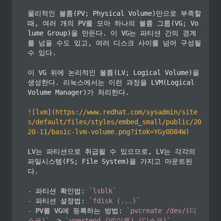
물리적인 볼륨(PV; Physical Volume)만으로 부족할 
때, 여러 개의 PV를 모아 하나의 볼륨 그룹(VG; Vo
lume Group)을 만든다. 이 VG는 파티션 간의 경계
를 넘을 수도 있고, 여러 디스크 사이를 넘어 구성될 
수 있다.

이 VG 위에 논리적인 볼륨(LV; Logical Volume)을 
생성한다. 리눅스에서는 이런 과정을 LVM(Logical 
Volume Manager)가 처리한다.

!
[
lvm
](
https://www.redhat.com/sysadmin/site
s/default/files/styles/embed_small/public/20
20-11/basic-lvm-volume.png?itok=YGy0D84W
)
LV는 파티션으로 취급될 수 있으므로, LV는 각각의 
파일시스템(FS; File System)을 가지고 마운트된
다.

-
 파티션 확인법: 
`lsblk`
-
 파티션 설정법: 
`fdisk (...)`
-
 PV를 VG에 등록하는 방법: 
`pvcreate /dev/(디
스크)`
 -> 
`vgextend (VG이름) (디스크)`