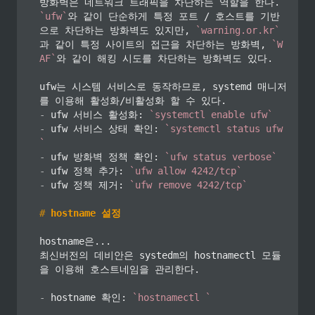
방화벽은 네트워크 트래픽을 차단하는 역할을 한다. 
`ufw`
와 같이 단순하게 특정 포트 / 호스트를 기반
으로 차단하는 방화벽도 있지만, 
`warning.or.kr`
과 같이 특정 사이트의 접근을 차단하는 방화벽, 
`W
AF`
와 같이 해킹 시도를 차단하는 방화벽도 있다.

ufw는 시스템 서비스로 동작하므로, systemd 매니저
-
 ufw 서비스 활성화: 
`systemctl enable ufw`
-
 ufw 서비스 상태 확인: 
`systemctl status ufw
`
-
 ufw 방화벽 정책 확인: 
`ufw status verbose`
-
 ufw 정책 추가: 
`ufw allow 4242/tcp`
-
 ufw 정책 제거: 
`ufw remove 4242/tcp`
#
 hostname 설정
hostname은...

최신버전의 데비안은 systedm의 hostnamectl 모듈
을 이용해 호스트네임을 관리한다.

-
 hostname 확인: 
`hostnamectl `