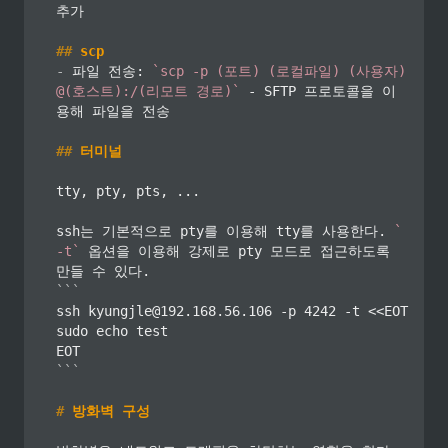
추가

##
 scp
-
 파일 전송: 
`scp -p (포트) (로컬파일) (사용자)
@(호스트):/(리모트 경로)`
 - SFTP 프로토콜을 이
용해 파일을 전송

##
 터미널
tty, pty, pts, ...

ssh는 기본적으로 pty를 이용해 tty를 사용한다. 
`
-t`
 옵션을 이용해 강제로 pty 모드로 접근하도록 
```
ssh kyungjle@192.168.56.106 -p 4242 -t <<EOT

sudo echo test

EOT
```
#
 방화벽 구성