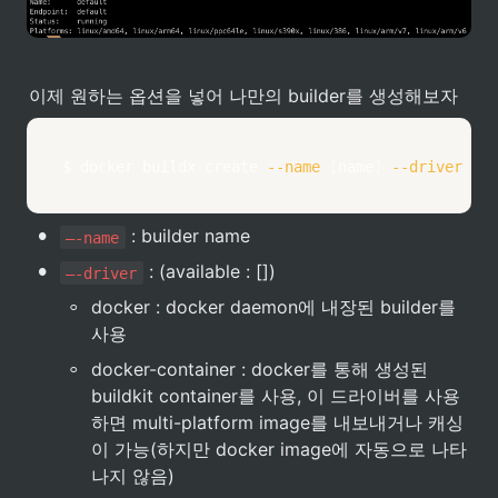
이제 원하는 옵션을 넣어 나만의 builder를 생성해보자
$ 
docker
 buildx create 
--name
[
name
]
--driver
[
op
•
 : builder name
—-name
•
 : (available : [])
—-driver
◦
docker : docker daemon에 내장된 builder를 
사용
◦
docker-container : docker를 통해 생성된 
buildkit container를 사용, 이 드라이버를 사용
하면 multi-platform image를 내보내거나 캐싱
이 가능(하지만 docker image에 자동으로 나타
나지 않음)