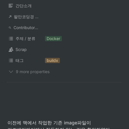
간단소개
팔만코딩경 컨트리뷰터
ContributorNotionAccount
주제 / 분류
Docker
Scrap
태그
buildx
9 more properties
이전에 맥에서 작업한 기존 image파일이 
