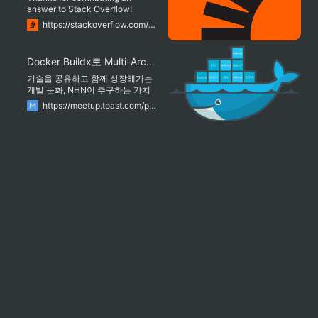
answer to Stack Overflow!
Please be sure to answer the
https://stackoverflow.com/questions/57937733/how-to-enable-experimental-docker-cli-features
question. Provide details and
share your research! Asking for
help, clarification, or responding
Docker Buildx로 Multi-Archtecture Image 빌드하기 : NHN Cloud Meetup
to other answers. Making
statements based on opinion;
기술을 공유하고 함께 성장해가는
back them up with references or
개발 문화, NHN이 추구하는 가치
personal experience. To learn
입니다.
https://meetup.toast.com/posts/255
more, see our tips on writing
great answers.