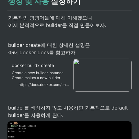
생성 및 사용
 설정하기
기본적인 명령어들에 대해 이해했으니

이제 본격적으로 builder를 직접 만들어보자.
builder create에 대한 상세한 설명은

아래 docker docs를 참고하자.
docker buildx create
Create a new builder instance
Create makes a new builder
instance pointing to a docker
https://docs.docker.com/engine/reference/commandline/buildx_create/
context or endpoint, where
context is the name of a context
from docker context ls and
endpoint is the address for
builder를 생성하지 않고 사용하면 기본적으로 default 
docker socket (eg.
DOCKER_HOST value). By
builder를 사용하게 된다. 
default, the current Docker
configuration is used for
determining the
context/endpoint value.