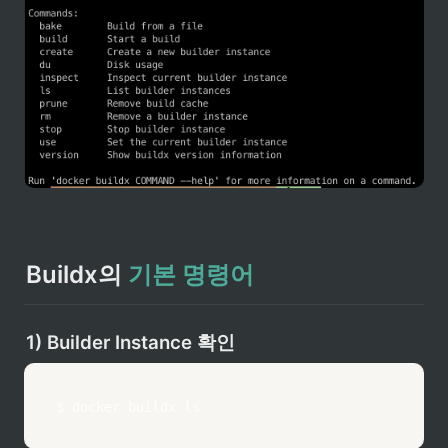
Buildx의 
기본 명령어
1) Builder Instance 확인
$ 
docker
 buildx 
ls