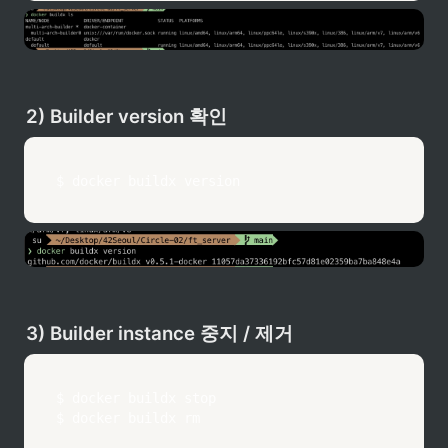
2) Builder version 확인
$ 
docker
 buildx version
3) Builder instance 중지 / 제거
$ 
docker
 buildx stop

$ 
docker
 buildx 
rm