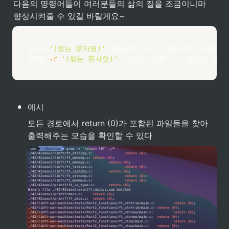
다음의 명령어들이 여러분들의 삶의 질을 조금이니마 
향상시켜줄 수 있길 바랄게요~
grep
'(찾는 문자열)'
(
탐색할 범위
)
grep
-r
'(찾는 문자열)'
(
탐색할 범위
)
 // 탐색할 경
•
예시
모든 경로에서 return (0)가 포함된 파일들을 찾아 
출력해주는 모습을 확인할 수 있다