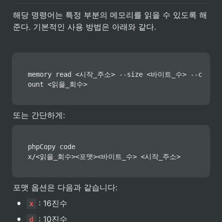
해당 명령어는 특정 부분의 메모리를 읽을 수 있도록 해
준다. 기본적인 사용 방법은 아래와 같다.
memory read <시작_주소> --size <바이트_수> --c
ount <읽을_회수>
또는 간단하게:
phpCopy code

x/<읽을_회수><포맷><바이트_수> <시작_주소>
포맷 옵션은 다음과 같습니다:
•
 : 16진수
x
•
 : 10진수
d