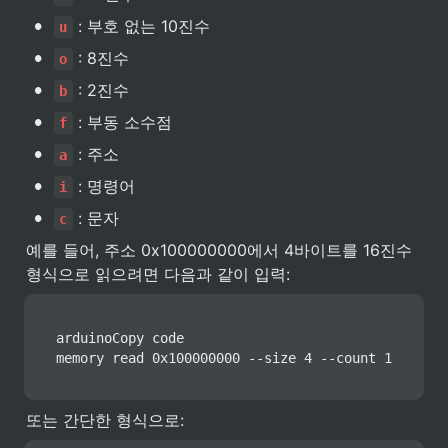
•
 : 부호 없는 10진수
u
•
 : 8진수
o
•
 : 2진수
b
•
 : 부동 소수점
f
•
 : 주소
a
•
 : 명령어
i
•
 : 문자
c
예를 들어, 주소 0x100000000에서 4바이트를 16진수 
형식으로 읽으려면 다음과 같이 입력:
arduinoCopy code

memory read 0x100000000 --size 4 --count 1
또는 간단한 형식으로: