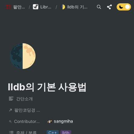
팔만코딩경
/
Library DB
/
lldb의 기본 사용법
🌓
lldb의 기본 사용법
간단소개
팔만코딩경 컨트리뷰터
sangmiha
ContributorNotionAccount
주제 / 분류
C++
lldb