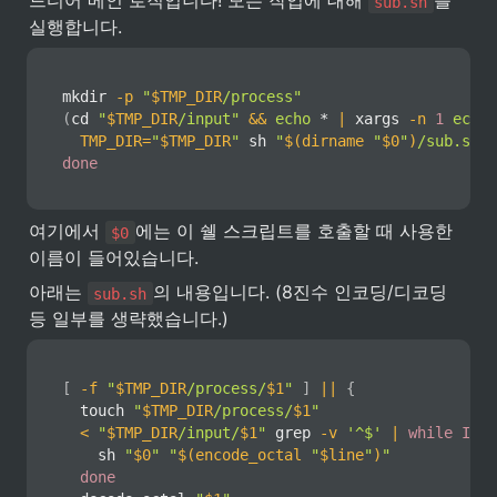
드디어 메인 로직입니다! 모든 작업에 대해 
를 
sub.sh
실행합니다.
mkdir
-p
"
$TMP_DIR
/process"
(
cd 
"
$TMP_DIR
/input"
&&
echo
 * 
|
xargs
-n
1
echo
TMP_DIR
=
"
$TMP_DIR
"
sh
"
$(
dirname
"
$0
"
)
/sub.sh"
done
여기에서 
에는 이 쉘 스크립트를 호출할 때 사용한 
$0
이름이 들어있습니다.
아래는 
의 내용입니다. (8진수 인코딩/디코딩 
sub.sh
등 일부를 생략했습니다.)
[
-f
"
$TMP_DIR
/process/
$1
"
]
||
{
touch
"
$TMP_DIR
/process/
$1
"
<
"
$TMP_DIR
/input/
$1
"
grep
-v
'^$'
|
while
IFS
=
sh
"
$0
"
"
$(
encode_octal 
"
$line
"
)
"
done