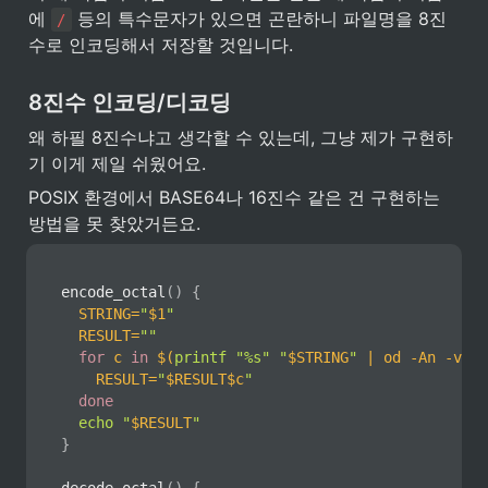
에 
 등의 특수문자가 있으면 곤란하니 파일명을 8진
/
수로 인코딩해서 저장할 것입니다.
8진수 인코딩/디코딩
왜 하필 8진수냐고 생각할 수 있는데, 그냥 제가 구현하
기 이게 제일 쉬웠어요.
POSIX 환경에서 BASE64나 16진수 같은 건 구현하는 
방법을 못 찾았거든요.
encode_octal
(
)
{
STRING
=
"
$1
"
RESULT
=
""
for
c
in
$(
printf
"%s"
"
$STRING
"
|
 od 
-An
-v
-t
RESULT
=
"
$RESULT
$c
"
done
echo
"
$RESULT
"
}