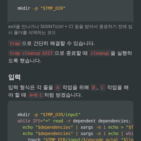
mkdir
-p
"
$TMP_DIR
"
exit을 만나거나 SIGINT(ctrl + C) 등을 받아서 종료하기 전에 임
시 폴더를 삭제하는 코드
으로 간단히 해결할 수 있습니다.
trap
으로 종료할 때 
을 실행하
trap cleanup EXIT
cleanup
도록 했습니다.
입력
입력 형식은 각 줄을 
 작업을 위해 
, 
 작업을 해
A
B
C
야 할 때 
처럼 받겠습니다.
A=B C
mkdir
-p
"
$TMP_DIR
/input"
while
IFS
=
"="
read
-r
 dependent dependencies
;
do
echo
"
$dependencies
"
|
xargs
-n
1
echo
>
"
$TMP_
echo
"
$dependencies
"
|
xargs
-n
1
echo
|
while
touch
"
$TMP_DIR
/input/
$(
encode_octal 
"
$line
"
)