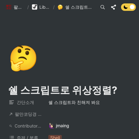
팔만코딩경
/
Library DB
/
쉘 스크립트로 위상정렬?
🤔
쉘 스크립트로 위상정렬?
간단소개
쉘 스크립트와 친해져 봐요
팔만코딩경 컨트리뷰터
jmaing
ContributorNotionAccount
주제 / 분류
Shell