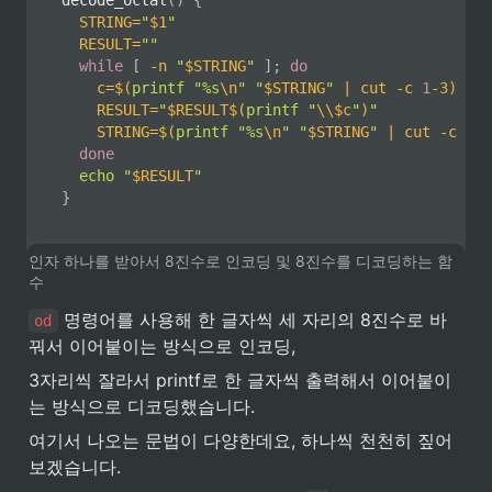
decode_octal
(
)
{
STRING
=
"
$1
"
RESULT
=
""
while
[
-n
"
$STRING
"
]
;
do
c
=
$(
printf
"%s
\n
"
"
$STRING
"
|
cut
-c
1
-3
)
RESULT
=
"
$RESULT
$(
printf
"
\\
$c
"
)
"
STRING
=
$(
printf
"%s
\n
"
"
$STRING
"
|
cut
-c
4
-
)
done
echo
"
$RESULT
"
}
인자 하나를 받아서 8진수로 인코딩 및 8진수를 디코딩하는 함
수
 명령어를 사용해 한 글자씩 세 자리의 8진수로 바
od
꿔서 이어붙이는 방식으로 인코딩,
3자리씩 잘라서 printf로 한 글자씩 출력해서 이어붙이
는 방식으로 디코딩했습니다.
여기서 나오는 문법이 다양한데요, 하나씩 천천히 짚어
보겠습니다.