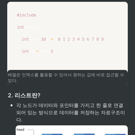
#
include
int
main
(
)
{
int
 arr
[
10
]
=
{
0
,
1
,
2
,
3
,
4
,
5
,
6
,
7
,
8
,
9
}
int
 a 
=
 arr
[
3
]
;
}
배열은 인덱스를 활용할 수 있어서 원하는 값에 바로 접근할 수 
있다.
2. 리스트란?
•
각 노드가 데이터와 포인터를 가지고 한 줄로 연결
되어 있는 방식으로 데이터를 저장하는 자료구조이
다.