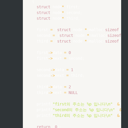
{
struct
node
*
 first
;
struct
node
*
 second
;
struct
node
*
 third
;
	first 
=
(
struct
node
*
)
malloc
(
sizeof
(
str
	second 
=
(
struct
node
*
)
malloc
(
sizeof
(
st
	third 
=
(
struct
node
*
)
malloc
(
sizeof
(
str
	first
->
data 
=
0
;
	first
->
next 
=
 second
;
	second
->
data 
=
1
;
	second
->
next 
=
 third
;
	third
->
data 
=
2
;
	third
->
next 
=
NULL
;
printf
(
"first의 주소는 %p 입니다\n"
,
&
fir
printf
(
"second의 주소는 %p 입니다\n"
,
&
se
printf
(
"third의 주소는 %p 입니다\n"
,
&
thi
return
(
0
)
;