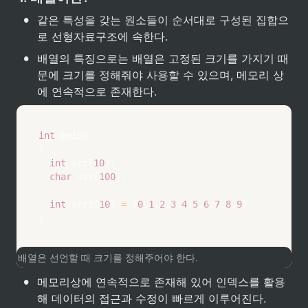
•
같은 특성을 갖는 원소들이 순서대로 구성된 집합으
로 선형자료구조에 속한다.  
•
배열의 특징으로는 배열은 고정된 크기를 가지기 때
문에 크기를 정해줘야 사용할 수 있으며, 메모리 상
에 연속적으로 존재한다. 
int
main
(
)
{
int
 arr
[
10
]
;
char
 str
[
100
]
;
int
 arr2
[
10
]
=
{
0
,
1
,
2
,
3
,
4
,
5
,
6
,
7
,
8
,
9
}
}
배열은 선언할 때 크기를 정해주어야 한다.
•
메모리상에 연속적으로 존재해 있어 인덱스를 활용
해 데이터의 접근과 수정이 빠르게 이루어진다.  