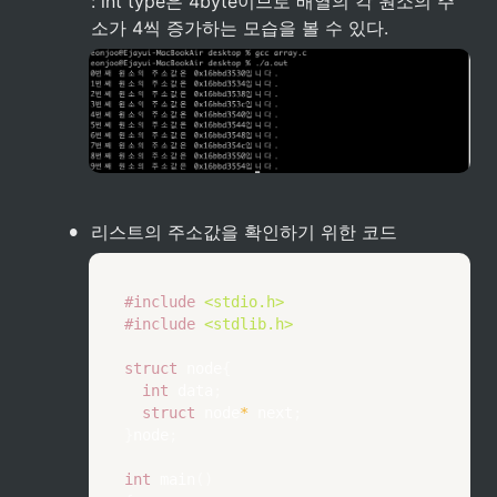
: int type은 4byte이므로 배열의 각 원소의 주
소가 4씩 증가하는 모습을 볼 수 있다.
•
리스트의 주소값을 확인하기 위한 코드
#
include
<stdio.h>
#
include
<stdlib.h>
struct
node
{
int
 data
;
struct
node
*
 next
;
}
node
;
int
main
(
)