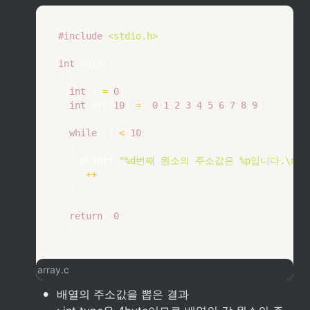
#
include
<stdio.h>
int
main
(
)
{
int
 i 
=
0
;
int
 arr
[
10
]
=
{
0
,
1
,
2
,
3
,
4
,
5
,
6
,
7
,
8
,
9
}
;
while
(
i 
<
10
)
{
printf
(
"%d번째 원소의 주소값은 %p입니다.\n"
,
		i
++
;
}
return
(
0
)
;
}
array.c
•
배열의 주소값을 뽑은 결과
