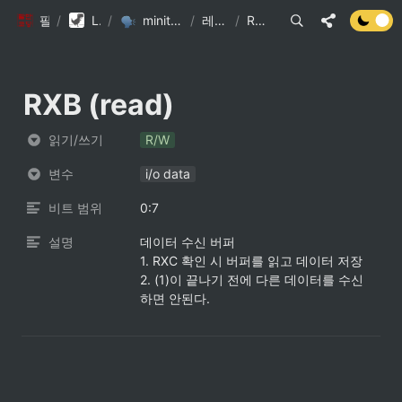
팔만코딩경
/
Library DB
/
minitalk (5) 통신 관련 용어 및 기술
/
레지스터 (1)
/
RXB (read)
RXB (read)
읽기/쓰기
R/W
변수
i/o data
비트 범위
0:7
설명
데이터 수신 버퍼

1. RXC 확인 시 버퍼를 읽고 데이터 저장

2. (1)이 끝나기 전에 다른 데이터를 수신
하면 안된다.