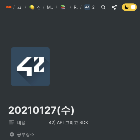
/
init6
끄적끄적
/
신수형 끄적끄적
/
My Library
/
42 Seoul
/
Report
/
20210127(수)
20210127(수)
내용
42) API 그리고 SDK
공부장소