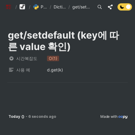
팔만코딩경
/
Library DB
/
Python 내장 자료구조의 시간복잡도
/
Dictionary 자료형과 메서드의 시간 복잡도 (1)
/
get/setdefault (key에 따른 value 확인)
get/setdefault (key에 따
른 value 확인)
시간복잡도
O(1)
사용 예
d.get(k)
0
Today
-
6 seconds ago
Made with 