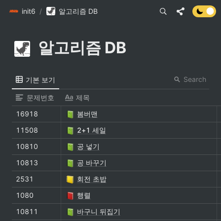
init6
/
알고리즘 DB
알고리즘 DB
Search
기본 보기
문제번호
제목
16918
봄버맨
11508
2+1 세일
10810
공 넣기
10813
공 바꾸기
2531
회전 초밥
1080
행렬
10811
바구니 뒤집기