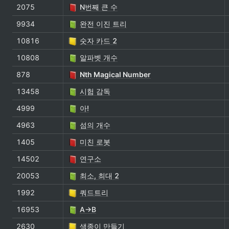
2075
N번째 큰 수
9934
완전 이진 트리
10816
숫자 카드 2
10808
알파벳 개수
878
Nth Magical Number
13458
시험 감독
4999
아!
4963
섬의 개수
1405
미친 로봇
14502
연구소
20053
최소, 최대 2
1992
쿼드트리
16953
A→B
2630
색종이 만들기