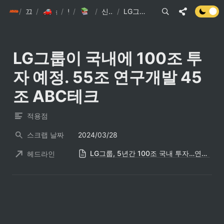
/
init6
끄적끄적
/
/
손현준 끄적끄적
/
팁
IT관련 기사
/
신문스크랩 요약
/
LG그룹이 국내에 100조 투자 예정. 55조 연구개발 45조 ABC테크
LG그룹이 국내에 100조 투
자 예정. 55조 연구개발 45
조 ABC테크
적용점
스크랩 날짜
2024/03/28
LG그룹, 5년간 100조 국내 투자…연구개발에 55조 투입
헤드라인