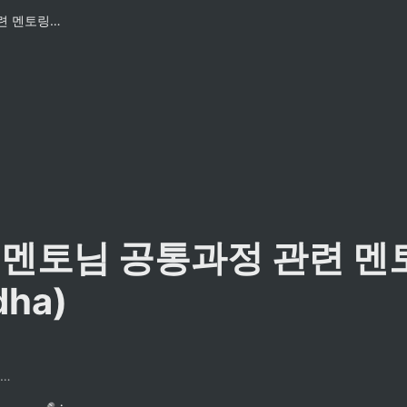
김수보 멘토님 공통과정 관련 멘토링 (feat. dha)
멘토님 공통과정 관련 멘토
 dha)
팔만코딩경 컨트리뷰터