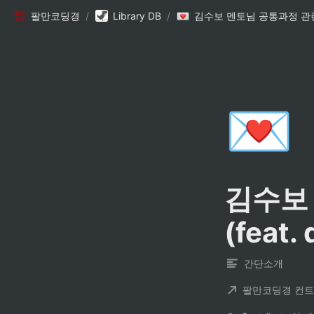
팔만코딩경
/
Library DB
/
💌
김수보 
(feat.
간단소개