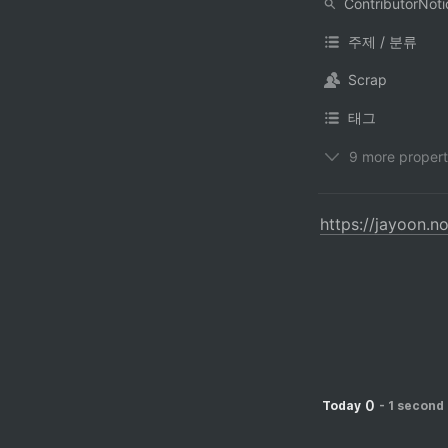
주제 / 분류
Scrap
태그
9 more propert
https://jayoon.
0
Today
-
1 second