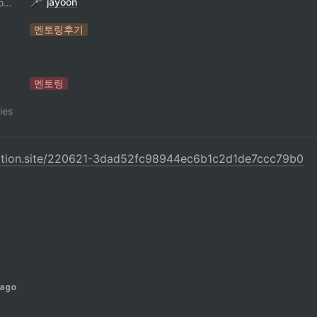
jayoon
ContributorNotionAccount
멘토링후기
멘토링
ies
notion.site/220621-3dad52fc98944ec6b1c2d1de7ccc79b0
 ago