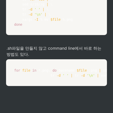
sed
 s/10//g 
|
\
tr
-d
' '
|
\
tr
-d
'\n'
|
\
xargs
-I
 % 
mv
$file
done
.sh파일을 만들지 않고 command line에서 바로 하는 
방법도 있다. 
for
file
in
 *.png
;
do
basename
$file
 .png 
|
	od 
-A
tr
-d
' '
|
tr
-d
'\n'
|
xargs