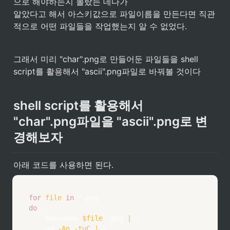
으로 해야하는지 몰랐는 데다가

알았다고 해서 아스키값으로 파일이름을 만든다면 직관
적으로 어떤 파일들을 작업했는지 알 수 없었다.
그래서 미리 "char".png로 만들어둔 파일들을 shell 
script를 활용해서 "ascii".png파일로 바꿔볼 것이다
shell script를 활용해서 

"char".png파일을 "ascii".png로 변
경해보자
아래 코드를 사용하면 된다. 
for
file
in
do
basename
$file
 .png 
|
\
		od 
-An
-tuC
|
\