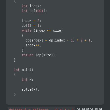
{
int
 index
;
int
 dp
[
1001
]
;
		index 
=
2
;
		dp
[
1
]
=
1
;
while
(
index 
<=
 size
)
{
			dp
[
index
]
=
 dp
[
index 
-
1
]
*
2
+
1
;
			index
++
;
}
return
(
dp
[
size
]
)
;
}
int
main
(
)
{
int
 N
;
solve
(
N
)
;
}
 이 부분이 점화
dp[index] = dp[index - 1] * 2 + 1