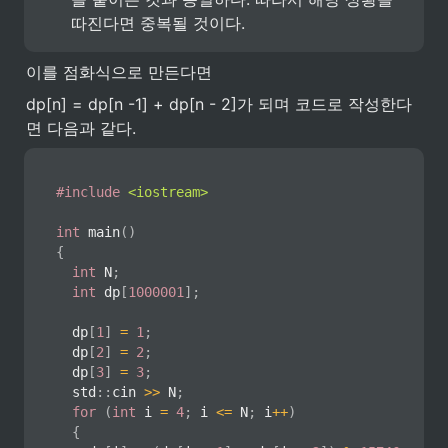
따진다면 중복될 것이다.
이를 점화식으로 만든다면
dp[n] = dp[n -1] + dp[n - 2]가 되며 코드로 작성한다
면 다음과 같다.
#
include
<iostream>
int
main
(
)
{
int
 N
;
int
 dp
[
1000001
]
;
	dp
[
1
]
=
1
;
	dp
[
2
]
=
2
;
	dp
[
3
]
=
3
;
	std
::
cin 
>>
 N
;
for
(
int
 i 
=
4
;
 i 
<=
 N
;
 i
++
)
{