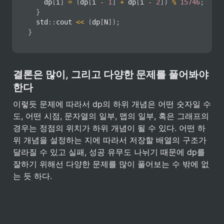
		dp
[
i
]
=
(
dp
[
i 
-
1
]
+
 dp
[
i 
-
2
]
)
%
15746
;
}
	std
::
cout 
<<
(
dp
[
N
]
)
;
}
결론은 많이, 그리고 다양한 문제를 풀어봐야 
한다
이렇듯 문제에 따라서 dp의 하위 개념은 어떤 숫자일 수
도, 어떤 시점, 문자열의 일부, 맵의 일부, 혹은 그래프의 
경우는 정점의 위치가 하위 개념이 될 수 있다. 어떤 하
위 개념을 설정하는 지에 따라서 저장할 배열의 구조가 
달라질 수 있고 실패, 성공 유무도 나뉘기 때문에 dp를 
잘하기 위해선 다양한 문제를 많이 풀어보는 수 밖에 없
는 듯 하다.