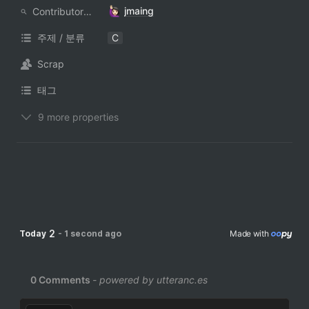
jmaing
ContributorNotionAccount
주제 / 분류
C
Scrap
태그
9 more properties
2
Today
-
1 second ago
Made with 