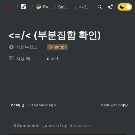
/
팔만코딩경
Library DB
/
Python 내장 자료구조의 시간복잡도
/
Set 자료형과 메서드의 시간 복잡도 (1)
/
<=/< (부분집합 확인)
<=/< (부분집합 확인)
시간복잡도
O(len(s))
사용 예
s <= t
0
Today
-
3 seconds ago
Made with 