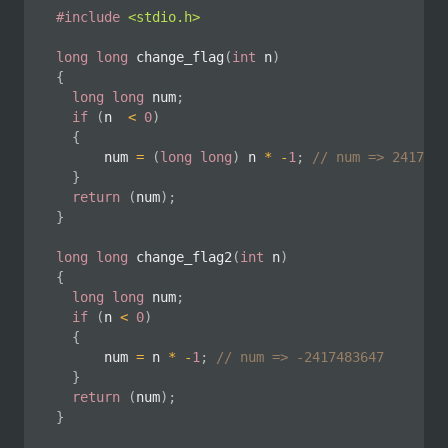
#
include
<stdio.h>
long
long
change_flag
(
int
 n
)
{
long
long
 num
;
if
(
n  
<
0
)
{
			num 
=
(
long
long
)
 n 
*
-
1
;
// num => 2417483
}
return
(
num
)
;
}
long
long
change_flag2
(
int
 n
)
{
long
long
 num
;
if
(
n 
<
0
)
{
			num 
=
 n 
*
-
1
;
// num => -2417483647
}
return
(
num
)
;
}