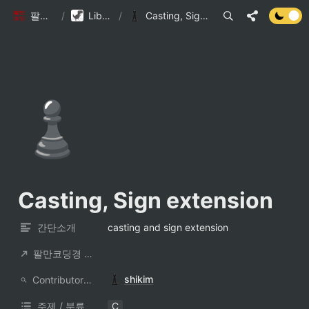
팔만코딩경
/
Library DB
/
Casting, Sign extension
♟️
Casting, Sign extension
간단소개
casting and sign extension
팔만코딩경 컨트리뷰터
shikim
ContributorNotionAccount
주제 / 분류
C