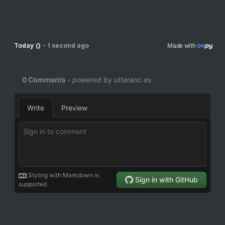
0
Today
-
1 second ago
Made with 