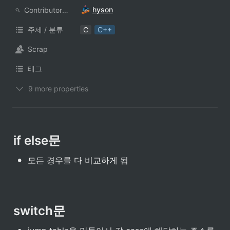
hyson
ContributorNotionAccount
주제 / 분류
C
C++
Scrap
태그
9 more properties
if else문
•
모든 경우를 다 비교하게 됨
switch문