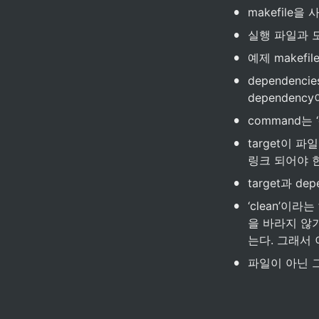
•
makefile을
•
실행 파일과 모
•
예제 makefil
•
dependencie
dependency
•
command는 ‘c
•
target이 
링크 되어야 한
•
target과 d
•
‘clean’이라
을 바라지 않기 
는다. 그래서
•
파일이 아닌 그냥