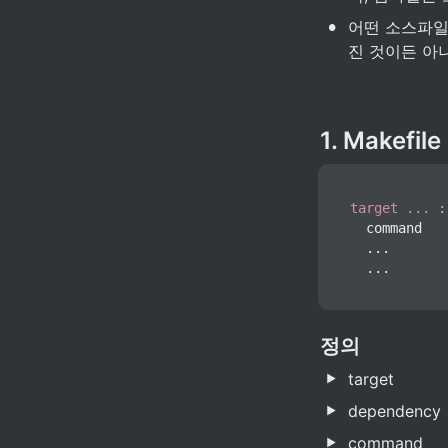
•
어떤 소스파일
진 것이든 아
1. Makefi
target ...
:
	command

	...

	...
정의
target
dependency
command