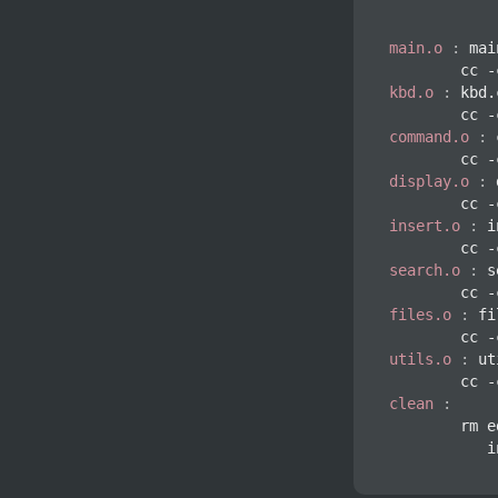
									insert.o search.o fi
main.o
:
 mai
kbd.o
:
 kbd.
command.o
:
 
display.o
:
 
insert.o
:
 i
search.o
:
 s
files.o
:
 fi
utils.o
:
 ut
clean
:
        rm e
           i