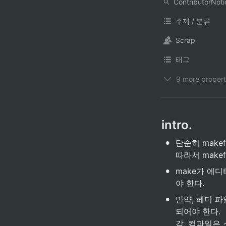
주제 / 분류
Scrap
태그
9 more propert
intro.
•
단순히 make
따라서 make
•
make가 에
야 한다.
•
만약, 헤더 파
되어야 한다.

각, 컴파일은