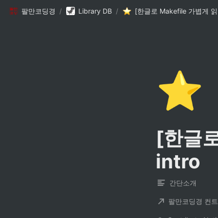
팔만코딩경
/
Library DB
/
⭐
[한글로 
intro
간단소개