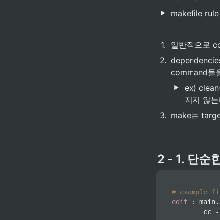
makefile rule
1
.
일반적으로 co
2
.
dependenc
command들
ex) cl
지지 않는
3
.
make는 ta
2 - 1. 단순한
# example fi
edit
:
 main.
        cc -