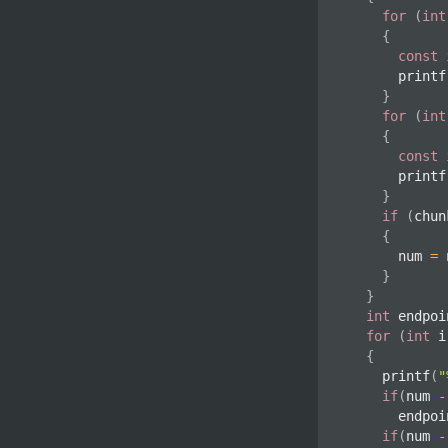
for
(
int
{
const
printf
}
for
(
int
{
const
printf
}
if
(
chun
{
			num 
=
 
}
}
int
 endpoi
for
(
int
 i
{
printf
(
"
if
(
num 
-
			endpo
if
(
num 
-