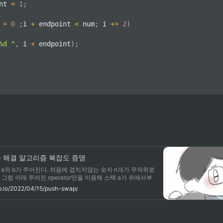
int 
=
1
;
 
=
0
;
i 
+
 endpoint 
<
 num
;
 i 
+=
2
)
%d "
,
 i 
+
 endpoint
)
;
제와 해결 알고리즘 복잡도 증명
a와 b가 주어진다. 처음에 겹치지않는 숫자 n개가 무작위로
 그럼 아래 주어진 operator만을 이용해 스택 a가 위에서부
렬하는 문제이다 sa: swap a - a의 가장 위에 있는 두 요
ub.io/2022/04/15/push-swap/
wap b - b의 가장 위에 있는 두 요소를 교환한다.