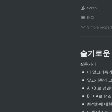
Scrap
태그
9 more propert
슬기로운
질문거리
•
이 알고리즘의
•
알고리즘의 코
•
A→B 로 넘
•
B → A로 넘
•
최적화에 대한
•