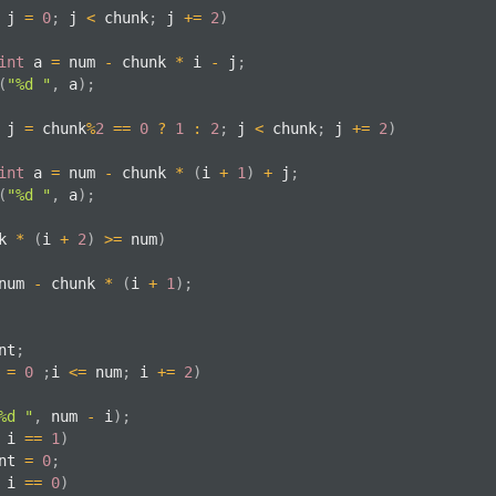
 j 
=
0
;
 j 
<
 chunk
;
 j 
+=
2
)
int
 a 
=
 num 
-
 chunk 
*
 i 
-
 j
;
(
"%d "
,
 a
)
;
 j 
=
 chunk
%
2
==
0
?
1
:
2
;
 j 
<
 chunk
;
 j 
+=
2
)
int
 a 
=
 num 
-
 chunk 
*
(
i 
+
1
)
+
 j
;
(
"%d "
,
 a
)
;
k 
*
(
i 
+
2
)
>=
 num
)
num 
-
 chunk 
*
(
i 
+
1
)
;
nt
;
 
=
0
;
i 
<=
 num
;
 i 
+=
2
)
%d "
,
 num 
-
 i
)
;
 i 
==
1
)
int 
=
0
;
 i 
==
0
)