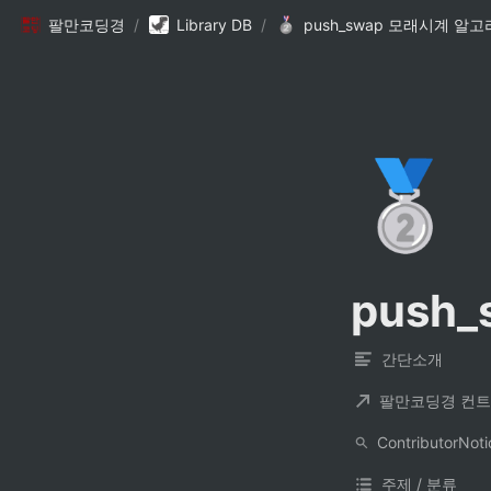
팔만코딩경
/
Library DB
/
push_swap 모래시계 알
🥈
push
간단소개
주제 / 분류