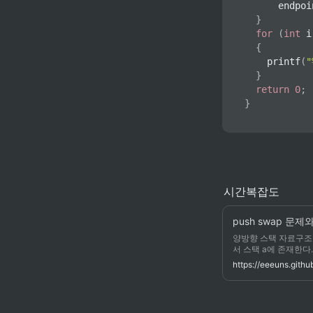
			endpo
}
for
(
int
 i
{
printf
(
"
}
return
0
;
}
시간복잡도
push swap 문
양방향 스택 자료구조 
서 스택 a에 존재한다.
터 오름차순이 되도록 정
https://eeeuns.gith
소를 교환한다. sb: s