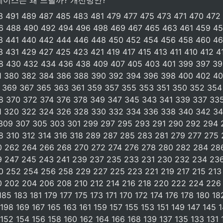
케이스는 왜 느릴까? 개선방안?
 491 489 487 485 483 481 479 477 475 473 471 470 472 
6 488 490 492 494 496 498 469 467 465 463 461 459 457
3 441 440 442 444 446 448 450 452 454 456 458 460 46
 431 429 427 425 423 421 419 417 415 413 411 410 412 41
8 430 432 434 436 438 409 407 405 403 401 399 397 395
1 380 382 384 386 388 390 392 394 396 398 400 402 40
 369 367 365 363 361 359 357 355 353 351 350 352 354
 370 372 374 376 378 349 347 345 343 341 339 337 335
1 320 322 324 326 328 330 332 334 336 338 340 342 34
 309 307 305 303 301 299 297 295 293 291 290 292 294 
 310 312 314 316 318 289 287 285 283 281 279 277 275 2
0 262 264 266 268 270 272 274 276 278 280 282 284 286
9 247 245 243 241 239 237 235 233 231 230 232 234 236
 252 254 256 258 229 227 225 223 221 219 217 215 213 
 202 204 206 208 210 212 214 216 218 220 222 224 226 
185 183 181 179 177 175 173 171 170 172 174 176 178 180 18
198 169 167 165 163 161 159 157 155 153 151 149 147 145 1
152 154 156 158 160 162 164 166 168 139 137 135 133 131 1