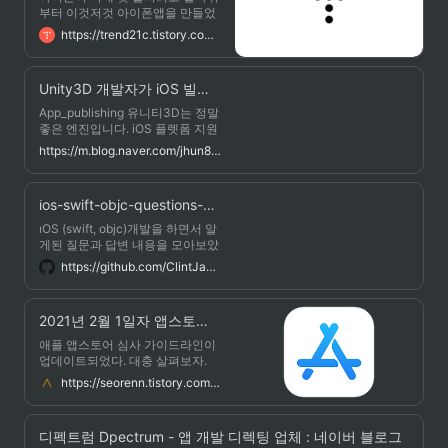
(그 시간동안 미리 기획해놓은 프
부터 이것저것 아이폰앱을 만들었
로모션을 진행을 할수가 없고, 존
으니, 그간 앱스토어에 게임, 데이
https://trend21c.tistory.com/2182
재하고 있는 버그를 두눈뜨고 지켜
팅, 소셜, 유틸, 의료, 매거진 등 분
보아야하는 괴로움은 정말 참기 어
야를 가리지 않고 수십종의 어플리
렵다.)
케이션을 릴리즈한 경험이 있습니
Unity3D 개발자가 iOS 빌드로 배포할때 주의사항.
다 그래서 앱스토어 리젝경험도 아
주 많습니다 요즘엔 심사가 그래도
App_publishing 유니티3D는 정말
빨라졌다고는 하나, 리뷰에서 리젝
좋은 엔진입니다. iOS 플렛폼 지원
을 당하면 출시일도 늦어지고, 대
도 참 잘되죠. 하지만 'Apple' 은 그
https://m.blog.naver.com/jhun84/204589911
응을 위한 여러작업을 해야하기때
들만의 세계가 있습니다. 당연히
문에 고통스럽습니다 그래서 지난
바로 iOS로 빌드 해서는 안들어 갑
번에 이러한 경험을 묶어
니다. xcode에서 간단히 조물딱 거
ios-swift-objc-questions-and-answers/README.md at master · ClintJang/ios-swift-objc-questions-and-answers
려야 되는데요. 제가 아이튠즈에
올리면서 리젝당한 4가지 사유를
iOS (swift, objc)개발을 하면서 알
가지고 설명하겠습니다. 1. 빌드를
게된 질문과 답변 내용을 모아보았
할때 'iPhone' 또는 'iPad'라는 명
습니다. 개발 언어는 공부를 하면
https://github.com/ClintJang/ios-swift-objc-questions-and-answers/blob/master/README.md#5-reject
창이 들어가면 안됩니다.
빠르게 익힐 수 있지만, 개발 경험
은 물어보고 정보를 얻기가 쉽지
않습니다. 도움이 될 수 있도록 정
2021년 2월 1일자 앱스토어 리뷰 가이드라인 업데이트
리를 꼼꼼히 해보겠습니다. 잘못
작성된 정보는 열심히 수정 하겠습
애플 앱스토어 심사 가이드라인이
니다. 언제든지 문제가 있으면, 편
업데이트되었다. 대충 살펴보자.
하게 수정해주세요. 지금은 작성을
정말 대충 살펴봤고 주관적으로 이
https://seorenn.tistory.com/184
시작해서 내용이 적지만, 알차게
해했기 때문에 틀린 해석이 있을
계속 업데이트 하겠습니다.
수 있다. 원문은 하단 관련 글에 링
크를 붙여 놓았으니 참고하자.
디펙트럼 Dpectrum - 앱 개발 디렉팅 업체 : 네이버 블로그
1.4.3: 홍보가 불가능한 것들, 예를