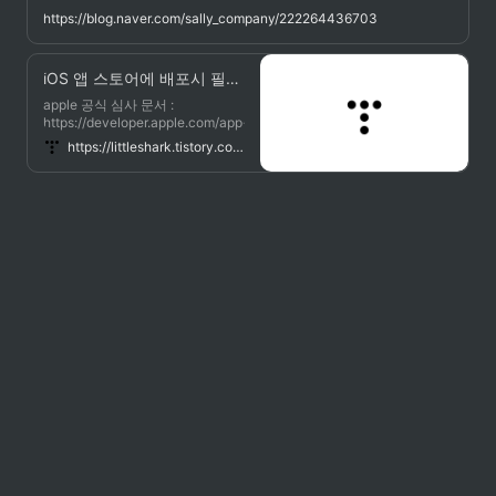
들어 담배나 마약 혹은 과도한 양
https://blog.naver.com/sally_company/222264436703
의 주류 등의 홍보는 허용되지 않
는다. 이미 애플은 이런 지침을 가
지고 있었기에 가이드라인에 좀 더
iOS 앱 스토어에 배포시 필요한 사항들!
명확하게 정리된 수준인 것 같다.
apple 공식 심사 문서 :
https://developer.apple.com/app-
store/kr/ 1. 앱 아이콘 앱스토어 노
https://littleshark.tistory.com/41
출용 이미지로, 앱 아이콘과 동일
한 이미지로 하는 것이 일반적 사
이즈 1024 * 1024 주의사항 모서
리에 라운드 처..