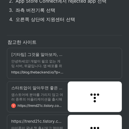
2
.
App Store Connect에서 rejected app 선택
3
.
좌측 버전기록 선택
4
.
오른쪽 상단에 지원센터 선택
참고한 사이트
[기타팁] 그것을 알아보자, 앱스토어 대표 리젝 사유 5가지🖐 -
안녕하세요! 개발이 필요 없는 게
임 서버, 뒤끝입니다. 앱 배포를 위
한 심사 프로세스 중, 문제가 발견
https://blog.thebackend.io/?p=4135
되어 바이너리가 거부된 상태를 심
사 거절, '리젝(reject)' 이라고 부릅
니다. 구글 플레이스토어와 비교
스타트업이 알아두면 좋은 앱스토어 심사시 reject 사유 12가지
해, 앱스토어의 심사 과정은 까다
롭기로 유명합니다. 더 이상의 시
앱스토어에 분야를 가리지 않고 여
행착오를 겪지 않도록, 오늘은 앱
러 종류의 어플리케이션을 출시해
스토어 출시를 준비 중이신 개발자
보았는데 역시나 앱스토어 리뷰시
https://trend21c.tistory.com/1906
님, 또는 업데이트를 준비 중이신
에 리젝도 많이 당해보았다. 앱스
개발자님들을 위해 대표적인 리젝
토어 심사가 보통 1주일 안팎으로
사유 5가지 를 소개해 드리니, 제출
걸리기 때문에 리젝을 한번 당하면
https://trend21c.tistory.com/2182
전 꼭!
다시 또 1주일여를 기다려야하는
인고의 시간을 거쳐야하기 때문에
아이폰이 국내 첫 출시되고 얼마뒤