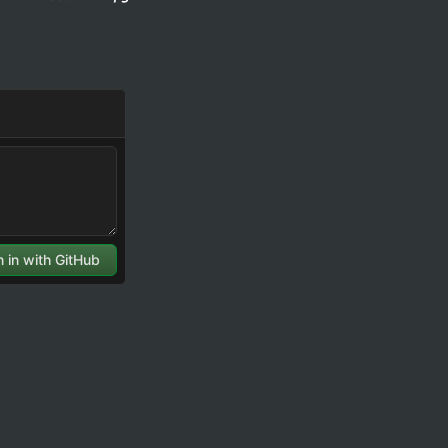
싸인, 코싸인, 탄젠트