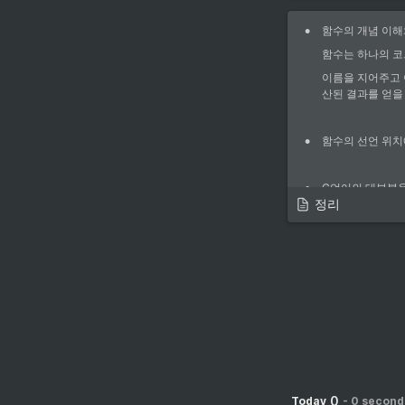
검색
•
함수의 개념 이해
•
main 은 전체
함수는 하나의 코
•
printf() 의 사용
이다.
이름을 지어주고 
https://docs.mi
그게 계속 길어지
산된 결과를 얻을 
library/reference
있다. 그 부분을 
view=msvc-160
•
함수의 선언 위치
•
제작 함수의 선언
•
함수의 기본 형태
◦
main( )
•
C언어의 대부분
◦
main( )
정리
를 추천한다
리턴형 함수
다.)
{
•
함수에 대한 사항
	함수 본문
: 함수의 원형
'특정한
개변수2);)
return
 
}
#
include
<
int
sumof
(
•
함수명
int
main
(
v
◦
의미있는 단
0
Today
-
0 second
◦
int
 a 
=
처리가 시작