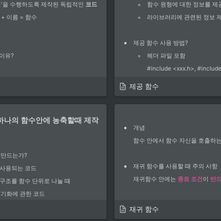
◦
업'을 수행하도록 제작된 독립적인 
코드
함수 원형에 대한 정보를 제
◦
+ 이름 = 함수
라이브러리에 관련된 정보 
•
제공 함수 사용 방법?
◦
이유?
헤더 파일 포함
#include <xxx.h>, #include
용이 가능하다
<> : 제공되고 있는 헤더파일
제공 함수
 파악하기 쉽다
큰따옴표" " : 임의로 만든 헤
서 사용한다.
◦
MSDN을 참조할 것
하나의 함수안에 농축할때 제작 
•
개념
: 사용할 함수의 헤더 파일 
표준 함수) 
함수 안에서 함수 자신을 호출하는
scanf(), getchar() 같은 함수를 말한다.
•
변환 관련 함수
 만드는가?
•
재귀 함수를 사용할 때 주의 사항
알파벳 대문자를 소문자로 변환
사용되는 코드
하고자 하는 함수를 만들어서 사용하는 
재귀함수 안에는 
종료 조건
이 
반
.
구조를 함수 단위로 나눌 때
) : 초기화에 관한 코드
서?
( ) : 업데이트에 관한 코드
재귀 함수
#
include
<stdio.h>
•
예제 코드
#
include
<ctype.h>
 또는 
msdn.microsoft.com/ko-kr/
 에서 
X( ) : 메모리 해제에 관한 코드