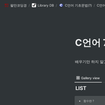
팔만코딩경
/
Library DB
/
C언어 기초문법(?)
/
C언어 
C언어 7
배우기만 하지 말
Gallery view
LIST
•
함수란 ?