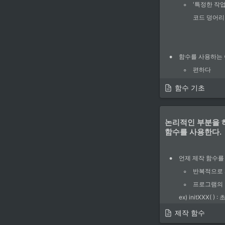
◦
'특정한 작
코드 덩어리 
•
함수를 사용하는 
◦
편하다
◦
코드의 재사
함수 기초
◦
전체 구조를
•
논리적인 부분을 
함수의 종류
함수를 사용한다.
◦
제공 함수 (
printf(), 
•
언제 제작 함수를
◦
제작 함수
◦
반복적으로 
자신이 사용
◦
것을 말한다
프로그램의 
ex) initXXX( 
•
함수의 사용 설명
UpdataXXX
제작 함수
www.msdn.com
ReleaseXX