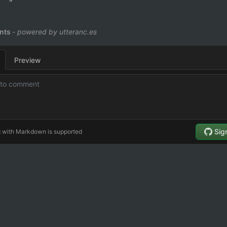
11
;
◦
abs( ) : 절대값
Factorial(1) * 2 = 2
%d\n"
,
sumof
(
a
,
 b
)
)
;
◦
sin( ), cos( ), tan( ) : 
Factorial(0) = return 1;
◦
sqrt( ) : 양의 제곱근 계산
◦
pow( ) : 제곱계산
int
 a
,
int
 b
)
{
◦
rand( ) : 난수 생성
(
a 
+
 b
)
;
;
•
메모리 관련 함수
◦
malloc( ) : 메모리 할당
◦
free( ) : 할당된 메모리 해제
◦
memcpy( ) : 메모리 복사
◦
memset( ) : 메모리 초기화
•
문자열 관련 함수
◦
strcmp( ) : 문자열 비교
◦
strlen ( ) : 문자열 길이 계산
◦
strcpy ( ) : 문자열 복사
◦
strcat( ) : 문자열 연결