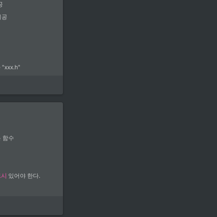
공
제공
 "xxx.h"
은 <> 로 사용한다.
더파일은 " " 로 명시해
찾기
 함수
드시
 있어야 한다.