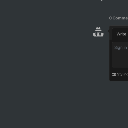
int
 b 
=
printf
(
"
return
0
}
int
sumof
(
int
 c 
=
return
 c
}