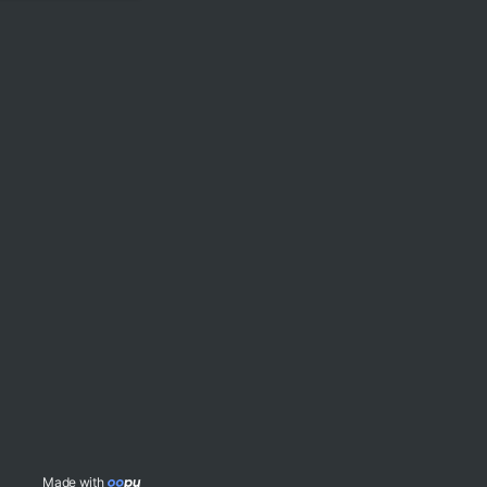
-
1
)
*
var
;
d\n"
,
 var
,
Factorial
(
4
)
)
;
한 문자를 입력 받지만 화
자열을 입력 받음
따라 화면으로부터 값을 입력 
림, 놓임)
Made with 