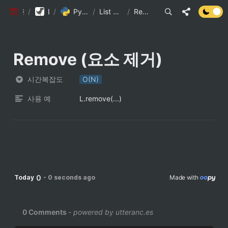
/
팔만코딩경
Library DB
/
Python 내장 자료구조의 시간복잡도
/
List Method 시간 복잡도
/
Remove (요소 제거)
Remove (요소 제거)
시간복잡도
O(N)
사용 예
L.remove(...)
0
Today
-
0 seconds ago
Made with 