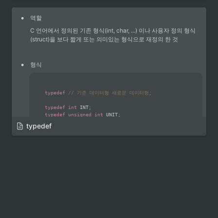
•
구조체 형식
•
역할
struct
 태그
{
C 언어에서 정의된 기존 형식(int, char, ...) 이나 사용자 정의 형식
	멤버
;
(struct)을 보다 짧게 또는 의미있는 형식으로 재정의 한 것
}
;
•
형식
▽▽▽▽▽▽▽▽▽▽▽▽▽▽▽▽▽▽▽▽▽▽▽▽▽▽▽▽▽
▽▽▽▽▽▽▽▽▽▽▽▽▽
typedef
// 기존 데이터형 새로운 데이터형;
typedef
int
 INT
;
struct
POINT
{
typedef
unsigned
int
 UNIT
;
int
 x
;
typedef
 struct_POINT POINT
;
int
 y
;
typedef
}
;
◦
태그 tag : 구조체 식별자, 구조체 형식 이름 대문자 사용(관례)
•
typedef 사용예(1) : 기존 데이터형
•
구조체 라는 것은 우리가 정의하는 데이터 형이라고 생각하면 된다.
#
include
<stdio.h>
데이터 형을 사용하기 위해서는 구조체 변수를 선언을 해야한다.
#
include
<stdlib.h>
typedef
int
 INT
;