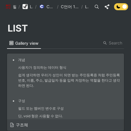
팔만코딩경
/
Library DB
/
C언어 기초문법(?)
/
C언어 11강. 구조체와 typedef
/
LIST
LIST
Search
Gallery view
•
개념
사용자가 정의하는 데이터 형식
쉽게 생각하면 우리가 성인이 되면 받는 주민등록증 처럼 주민등록
번호, 이름, 주소, 발급일자 등을 입력 저장하는 역할을 한다고 생각
하면 된다.
•
구성
필드 또는 멤버인 변수로 구성
단, void 형은 사용할 수 없다.
구조체