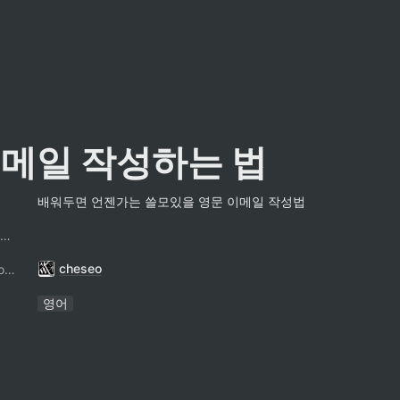
이메일 작성하는 법
배워두면 언젠가는 쓸모있을 영문 이메일 작성법
팔만코딩경 컨트리뷰터
cheseo
ContributorNotionAccount
영어