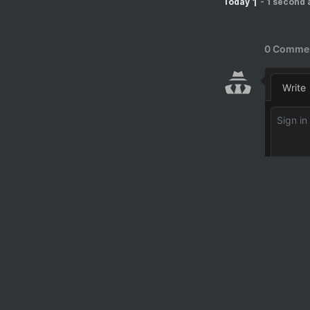
1
Today
-
1 second 