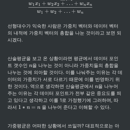
,x_
+
+
…
+
w
w
x
w
x
w
x
1
1
2
2
n
n
n ]
_3
+
+
…
+
w
w
w
1
2
n
, 
… 
,w
선형대수가 익숙한 사람은 가중치 벡터와 데이터 벡터
_n
의 내적에 가중치 벡터의 총합을 나눈 것이라고 보면 되
]
시겠다.
산술평균을 보고 온 상황이라면 평균에서 데이터 포인
n
트 갯수인 
을 나누는 것이 아니라 가중치들의 총합을 
n
나누는 것에 의아할 것이다. 이를 나눠주는 이유는 각 데
이터의 가중치가 서로 다르기 때문에 이를 반영하기 위
n
한 것이다. 역으로 생각하면 산술평균에서 
을 나누어 
n
주는 이유는 각 데이터 포인트가 전부 같은 중요도를 띄
고 있다고 생각하고 이를 1로 가정했기에 그러하며, 따
1 
1
∗
=
라서 
 을 나누어 준다고 이해할 수 있다.
n
n
* 
n 
= 
가중평균은 어떠한 상황에서 쓰일까? 대표적으로는 아
n