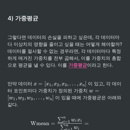
4) 가중평균
그렇다면 데이터의 손실을 피하고 싶은데, 각 데이터마
다 이상치의 영향을 줄이고 싶을 때는 어떻게 해야할까? 
데이터를 절사할 수 없는 경우라면, 각 데이터마다 특정
하게 매겨진 가중치를 전부 곱해서, 이를 가중치의 총합
으로 평균을 낼 수 있다. 이를 
가중평균
이라고 한다.
x 
=
[
,
,
,
…
,
]
만약 데이터 
 이 있고, 각 데이
x
x
x
x
x
1
2
3
n
= [ 
w 
=
터 포인트마다 가중치가 정의된 가중치 
w
x_
= 
[
,
,
,
…
,
]
 이 있을 때에 가중평균은 아래와 
w
w
w
w
1, 
1
2
3
n
[w
같다.
x_
_1
2, 
, 
x_
w
n
\text{Wmean} = \frac{\sum
∑
w
x
3, 
i
i
=
1
_2
i
Wmean
=
=
n
… 
∑
w
, 
i
=
1
i