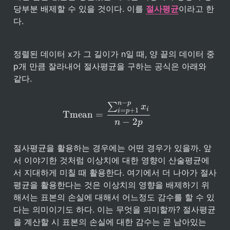
당부분 배제할 수 있을 것이다. 이를 
절사평균
이라고 한
다.
정렬된 데이터 x가 그 길이가 n일 때, 양 끝의 데이터 중 
p개 만큼 잘라내어 절사평균을 구하는 공식은 아래와 
같다.
−
\text{Tmean} = \frac{\sum
n
p
∑
x
i
=
+
1
i
p
Tmean
=
−
2
n
p
절사평균을 활용하는 경우에는 어떤 경우가 있을까. 앞
서 이야기한 것처럼 이상치에 대한 영향이 산술평균에
서 지대하게 미칠 때 활용한다. 여기에서 더 나아가 절사
평균을 활용한다는 것은 이상치의 영향을 배제하기 위
해서는 표본의 손실에 대해서 어느정도 감수를 할 수 있
다는 의미이기도 하다. 이는 무엇을 의미할까? 절사평균
을 계산할 시 표본의 손실에 대한 감수는 곧 남아있는 