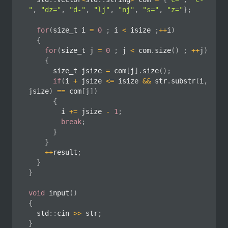
"
,
"dz="
,
"d-"
,
"lj"
,
"nj"
,
"s="
,
"z="
}
;
for
(
size_t i 
=
0
;
 i 
<
 isize 
;
++
i
)
{
for
(
size_t j 
=
0
;
 j 
<
 com
.
size
(
)
;
++
j
)
{
			size_t jsize 
=
 com
[
j
]
.
size
(
)
;
if
(
i 
+
 jsize 
<=
 isize 
&&
 str
.
substr
(
i
,
jsize
)
==
 com
[
j
]
)
{
				i 
+=
 jsize 
-
1
;
break
;
}
}
++
result
;
}
}
void
input
(
)
{
	std
::
cin 
>>
 str
;
}