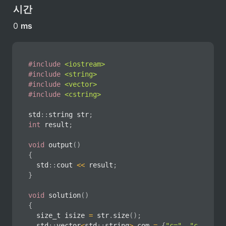
시간
0 
ms
#
include
<iostream>
#
include
<string>
#
include
<vector>
#
include
<cstring>
std
::
string str
;
int
 result
;
void
output
(
)
{
	std
::
cout 
<<
 result
;
}
void
solution
(
)
{
	size_t isize 
=
 str
.
size
(
)
;
	std
::
vector
<
std
::
string
>
 com 
=
{
"c="
,
"c-