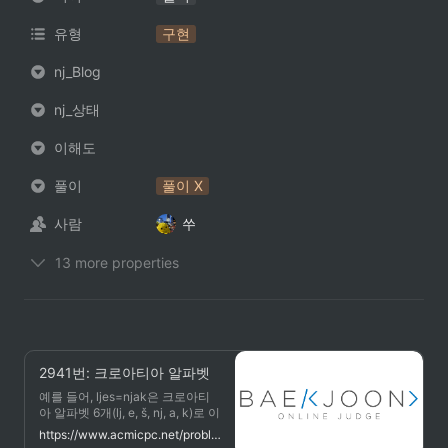
유형
구현
nj_Blog
nj_상태
이해도
풀이
풀이 X
사람
쑤
13 more properties
2941번: 크로아티아 알파벳
예를 들어, ljes=njak은 크로아티
아 알파벳 6개(lj, e, š, nj, a, k)로 이
루어져 있다. 단어가 주어졌을 때,
https://www.acmicpc.net/problem/2941
몇 개의 크로아티아 알파벳으로 이