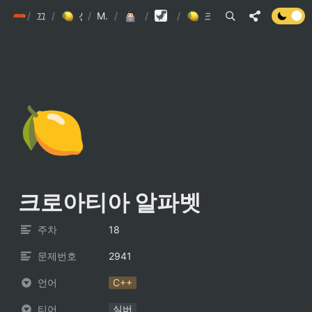
/
init6
끄적끄적
/
/
신수형 끄적끄적
My Library
/
About ME!
/
알고리즘 DB
/
크로아티아 알파벳
🍋
크로아티아 알파벳
주차
18
문제번호
2941
언어
C++
티어
실버