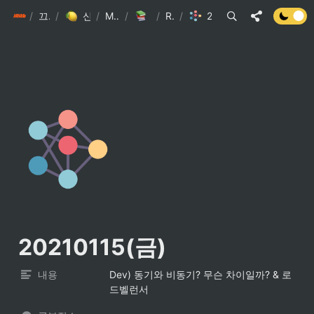
/
init6
끄적끄적
/
신수형 끄적끄적
/
My Library
/
42 Seoul
/
Report
/
20210115(금)
20210115(금)
내용
Dev) 동기와 비동기? 무슨 차이일까? & 로
드벨런서